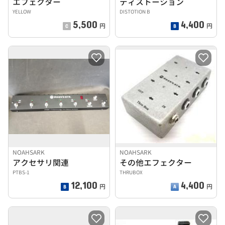
エフェクター
ディストーション
YELLOW
DISTOTION B
5,500
4,400
円
円
NOAHSARK
NOAHSARK
アクセサリ関連
その他エフェクター
PTBS-1
THRUBOX
12,100
4,400
円
円