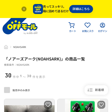
売ってスッキリ。
詳細はこちら
箱に詰めて送るだけ
カート
お気に入り
ログイン
NOAHSARK
「
ノアーズアーク(NOAHSARK)
」
の商品一覧
検索条件：NOAHSARK
30
1
30
件中
〜
件を表示
新着順
販売中のみ表示