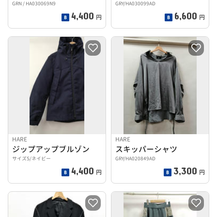
GRN / HA030069N9
GRY/HA030099AD
4,400
6,600
円
円
HARE
HARE
ジップアップブルゾン
スキッパーシャツ
サイズS/ネイビー
GRY/HA020849AD
4,400
3,300
円
円