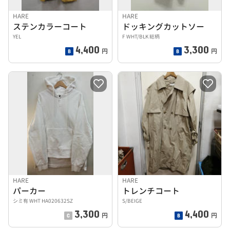
HARE
HARE
ステンカラーコート
ドッキングカットソー
YEL
F WHT/BLK 総柄
4,400
3,300
円
円
HARE
HARE
パーカー
トレンチコート
シミ有 WHT HA020632SZ
S/BEIGE
3,300
4,400
円
円