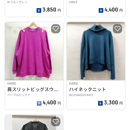
M ブルーグレー
GRN/F
3,850
4,400
円
円
HARE
HARE
肩スリットビッグスウェット
ハイネックニット
パープルピンク F
BLU/HA020144CF
4,400
3,300
円
円