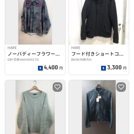
HARE
HARE
ノーバディーフラワープリントシャツ
フード付きショートコート
GRY 花柄 HA430001TO
BK/M/内側汚れ
4,400
3,300
円
円