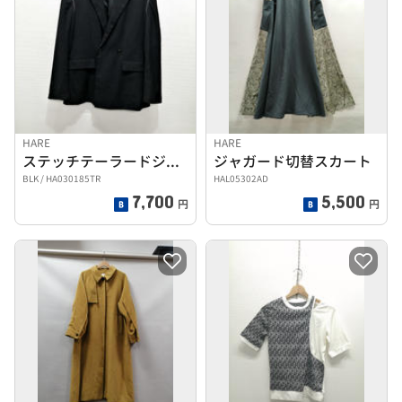
HARE
HARE
ステッチテーラードジャケット
ジャガード切替スカート
BLK / HA030185TR
HAL05302AD
7,700
5,500
円
円