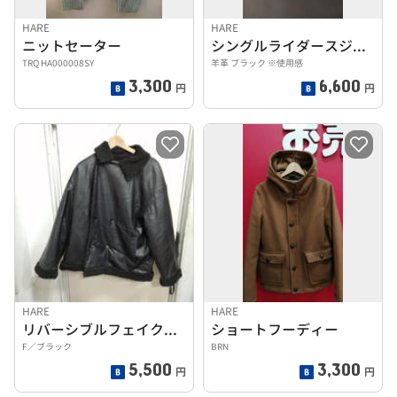
HARE
HARE
ニットセーター
シングルライダースジャケット
TRQ HA000008SY
羊革 ブラック ※使用感
3,300
6,600
円
円
HARE
HARE
リバーシブルフェイクレザージャケット
ショートフーディー
F／ブラック
BRN
5,500
3,300
円
円