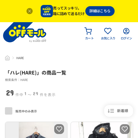
売ってスッキリ。
詳細はこちら
箱に詰めて送るだけ
カート
お気に入り
ログイン
HARE
「
ハレ(HARE)
」
の商品一覧
検索条件：HARE
29
1
29
件中
〜
件を表示
新着順
販売中のみ表示