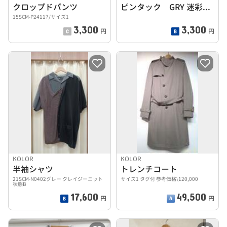
クロップドパンツ
ピンタック GRY 迷彩 1
15SCM-P24117/サイズ1
3,300
3,300
円
円
KOLOR
KOLOR
半袖シャツ
トレンチコート
21SCM-N0402グレー クレイジーニット
サイズ1 タグ付 参考価格\120,000
状態B
17,600
49,500
円
円