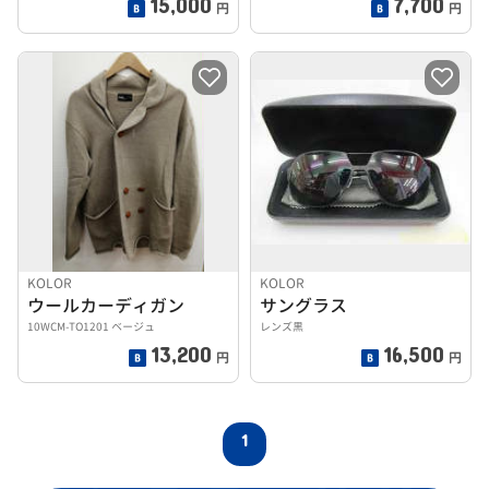
15,000
7,700
円
円
KOLOR
KOLOR
ウールカーディガン
サングラス
10WCM-TO1201 ベージュ
レンズ黒
13,200
16,500
円
円
1