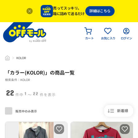
売ってスッキリ。
詳細はこちら
箱に詰めて送るだけ
カート
お気に入り
ログイン
KOLOR
「
カラー(KOLOR)
」
の商品一覧
検索条件：KOLOR
22
1
22
件中
〜
件を表示
新着順
販売中のみ表示