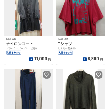
KOLOR
KOLOR
ナイロンコート
Tシャツ
ブラック×パープル 状態B
とんだ林蘭/RED
11,000
8,800
円
円