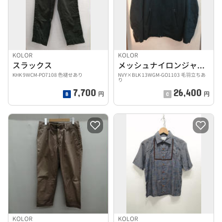
KOLOR
KOLOR
スラックス
メッシュナイロンジャケット
KHK 9WCM-PO7108 色褪せあり
NVY×BLK 13WGM-GO1103 毛羽立ちあ
り
7,700
26,400
円
円
KOLOR
KOLOR