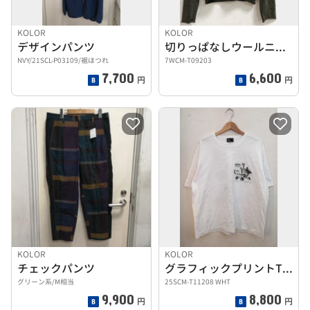
KOLOR
KOLOR
デザインパンツ
切りっぱなしウールニット
NVY/21SCL-P03109/裾ほつれ
7WCM-T09203
7,700
6,600
円
円
KOLOR
KOLOR
チェックパンツ
グラフィックプリントTEE
グリーン系/M相当
25SCM-T11208 WHT
9,900
8,800
円
円