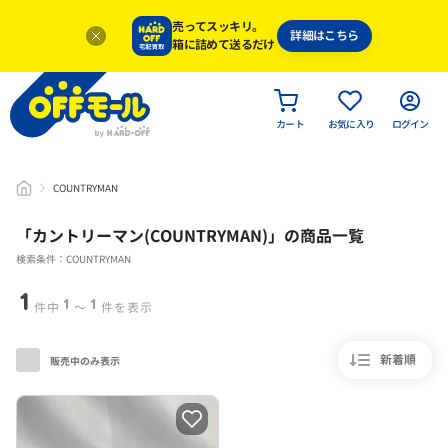
売ってスッキリ。
詳細はこちら
箱に詰めて送るだけ
カート
お気に入り
ログイン
COUNTRYMAN
「
カントリーマン(COUNTRYMAN)
」
の商品一覧
検索条件：COUNTRYMAN
1
1
1
件中
〜
件を表示
新着順
販売中のみ表示