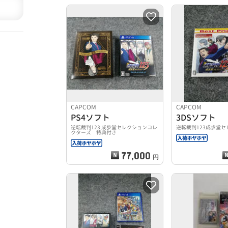
CAPCOM
CAPCOM
PS4ソフト
3DSソフト
逆転裁判123 成歩堂セレクションコレ
逆転裁判123成歩堂
クターズ 特典付き
77,000
円