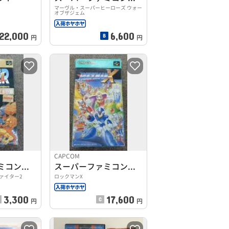
マーヴル・スーパーヒーローズ ウォー
オブザジェム
22,000
6,600
円
円
CAPCOM
スーパーファミコンソフト
スーパーファミコンソフト
ァイター2
ロックマンX
3,300
17,600
円
円