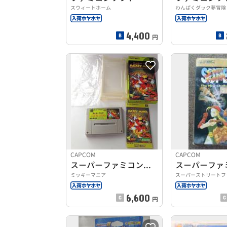
スウィートホーム
わんぱくダック夢冒険
4,400
円
CAPCOM
CAPCOM
スーパーファミコンソフト
ミッキーマニア
スーパーストリートフ
6,600
円