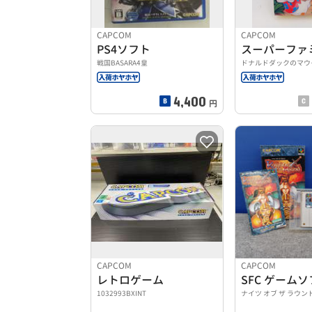
CAPCOM
CAPCOM
PS4ソフト
戦国BASARA4皇
ドナルドダックのマウ
4,400
円
CAPCOM
CAPCOM
レトロゲーム
SFC ゲーム
1032993BXINT
ナイツ オブ ザ ラウン