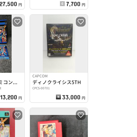
27,500
7,700
円
円
CAPCOM
スーパーファミコンソフト
ディノクライシス5TH
決
CPCS-00701
13,200
33,000
円
円