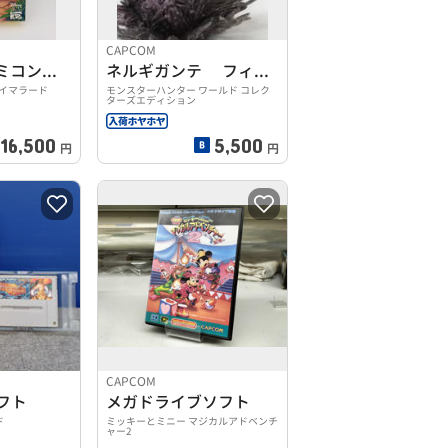
CAPCOM
スーパーファミコンソフト
ネルギガンテ フィギュア
イマラード
モンスターハンター ワールド コレク
ターズエディション
16,500
5,500
円
円
CAPCOM
ソフト
メガドライブソフト
ド
ミッキーとミニー マジカルアドベンチ
ャー2