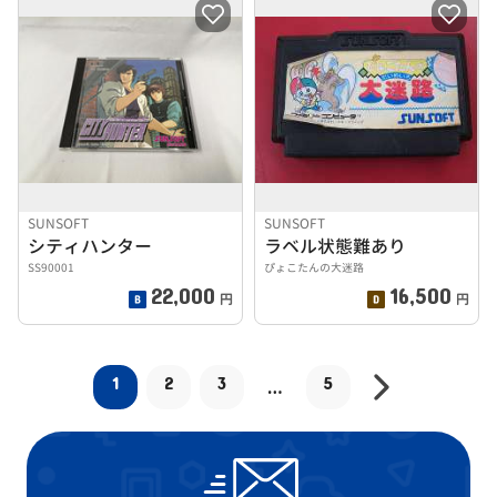
SUNSOFT
SUNSOFT
シティハンター
ラベル状態難あり
SS90001
ぴょこたんの大迷路
22,000
16,500
円
円
1
2
3
5
…