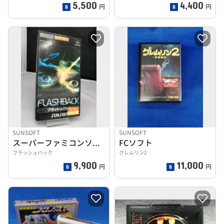
5,500
4,400
円
円
SUNSOFT
SUNSOFT
スーパーファミコンソフト
FCソフト
フラッシュバック
グレムリン2
9,900
11,000
円
円