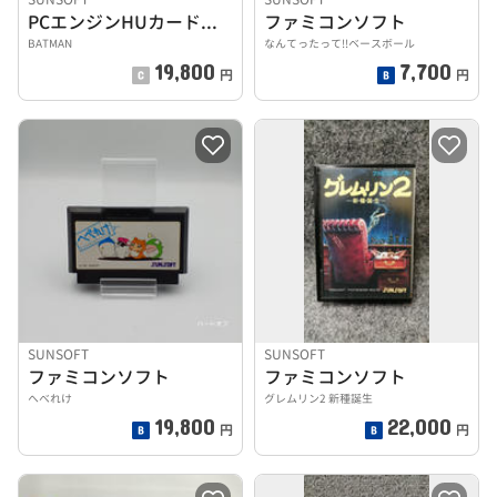
PCエンジンHUカードソフト
ファミコンソフト
BATMAN
なんてったって!!ベースボール
19,800
7,700
円
円
SUNSOFT
SUNSOFT
ファミコンソフト
ファミコンソフト
へべれけ
グレムリン2 新種誕生
19,800
22,000
円
円