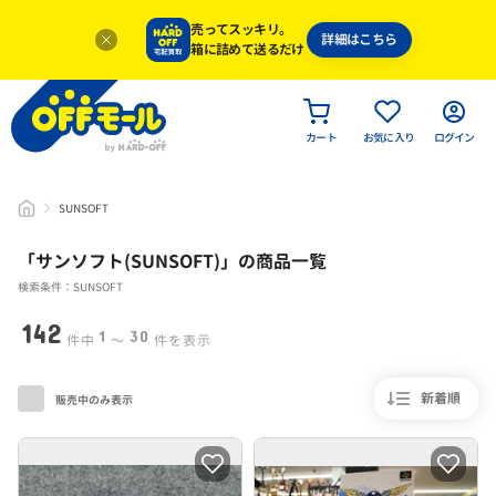
売ってスッキリ。
詳細はこちら
箱に詰めて送るだけ
カート
お気に入り
ログイン
SUNSOFT
「
サンソフト(SUNSOFT)
」
の商品一覧
検索条件：SUNSOFT
142
1
30
件中
〜
件を表示
新着順
販売中のみ表示