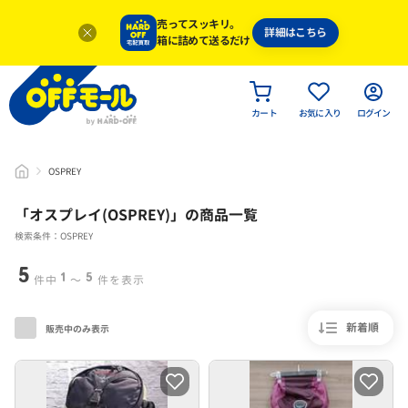
売ってスッキリ。
詳細はこちら
箱に詰めて送るだけ
カート
お気に入り
ログイン
OSPREY
「
オスプレイ(OSPREY)
」
の商品一覧
検索条件：OSPREY
5
1
5
件中
〜
件を表示
新着順
販売中のみ表示