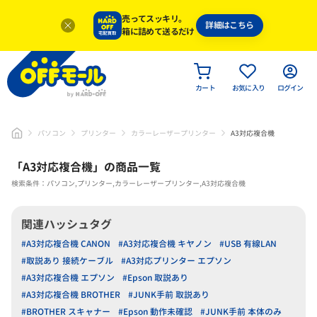
売ってスッキリ。
詳細はこちら
箱に詰めて送るだけ
カート
お気に入り
ログイン
パソコン
プリンター
カラーレーザープリンター
A3対応複合機
「
A3対応複合機
」
の商品一覧
検索条件：パソコン,プリンター,カラーレーザープリンター,A3対応複合機
関連ハッシュタグ
#A3対応複合機 CANON
#A3対応複合機 キヤノン
#USB 有線LAN
#取説あり 接続ケーブル
#A3対応プリンター エプソン
#A3対応複合機 エプソン
#Epson 取説あり
#A3対応複合機 BROTHER
#JUNK手前 取説あり
#BROTHER スキャナー
#Epson 動作未確認
#JUNK手前 本体のみ