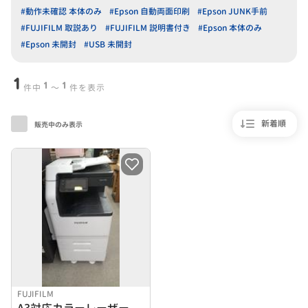
#動作未確認 本体のみ
#Epson 自動両面印刷
#Epson JUNK手前
#FUJIFILM 取説あり
#FUJIFILM 説明書付き
#Epson 本体のみ
#Epson 未開封
#USB 未開封
1
1
1
件中
〜
件を表示
新着順
販売中のみ表示
FUJIFILM
A3対応カラーレーザー複合機