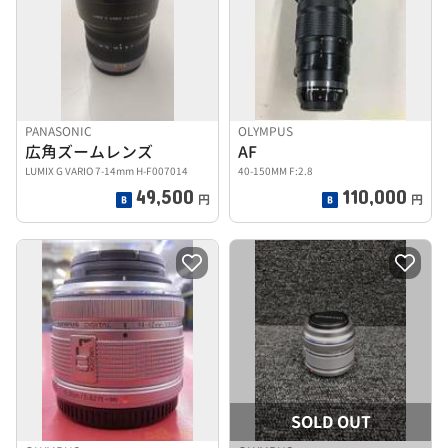
PANASONIC
OLYMPUS
広角ズームレンズ
AF
LUMIX G VARIO 7-14mm H-F007014
40-150MM F:2.8
49,500
110,000
円
円
SOLD OUT