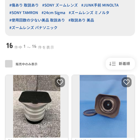
#傷あり 取説あり
#SONY ズームレンズ
#JUNK手前 MINOLTA
#SONY TAMRON
#24cm Sigma
#ズームレンズ ミノルタ
#使用回数の少ない美品 取説あり
#取説あり 美品
#ズームレンズ パナソニック
16
1
16
件中
〜
件を表示
新着順
販売中のみ表示