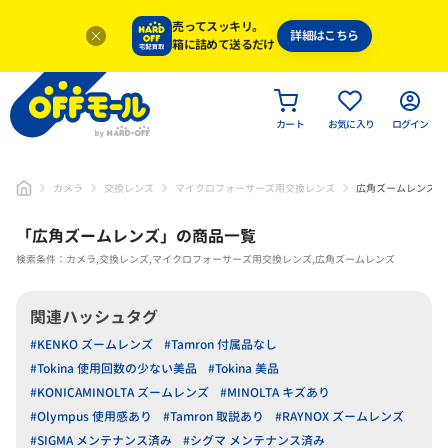
売ってスッキリ。
詳細はこちら
箱に詰めて送るだけ
カート
お気に入り
ログイン
カメラ
交換レンズ
マイクロフォーサーズ用交換レンズ
広角ズームレンズ
「
広角ズームレンズ
」
の商品一覧
検索条件：カメラ,交換レンズ,マイクロフォーサーズ用交換レンズ,広角ズームレンズ
関連ハッシュタグ
#KENKO ズームレンズ
#Tamron 付属品なし
#Tokina 使用回数の少ない美品
#Tokina 美品
#KONICAMINOLTA ズームレンズ
#MINOLTA キズあり
#Olympus 使用感あり
#Tamron 取説あり
#RAYNOX ズームレンズ
#SIGMA メンテナンス済み
#シグマ メンテナンス済み