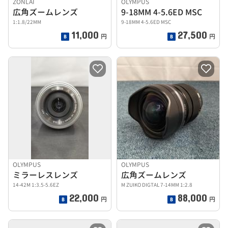
ZONLAI
OLYMPUS
広角ズームレンズ
9-18MM 4-5.6ED MSC
1:1.8/22MM
9-18MM 4-5.6ED MSC
11,000
27,500
円
円
OLYMPUS
OLYMPUS
ミラーレスレンズ
広角ズームレンズ
14-42M 1:3.5-5.6EZ
M ZUIKO DIGTAL 7-14MM 1:2.8
22,000
88,000
円
円