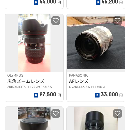
44,000
46,200
円
円
OLYMPUS
PANASONIC
広角ズームレンズ
AFレンズ
ZUIKO DIGITAL 11-22MM F2.8-3.5
G VARIO 3.5-5.6 14-140MM
27,500
33,000
円
円