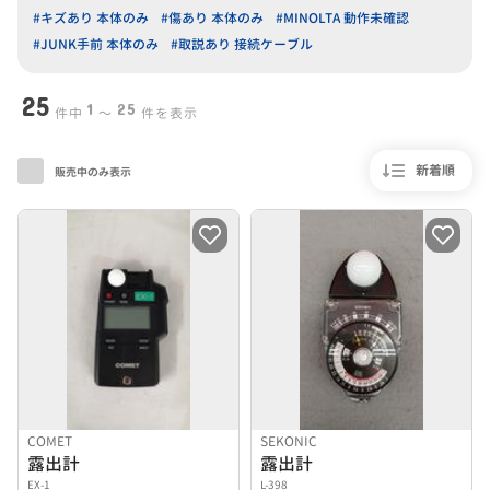
#キズあり 本体のみ
#傷あり 本体のみ
#MINOLTA 動作未確認
#JUNK手前 本体のみ
#取説あり 接続ケーブル
25
1
25
件中
〜
件を表示
新着順
販売中のみ表示
COMET
SEKONIC
露出計
露出計
EX-1
L-398