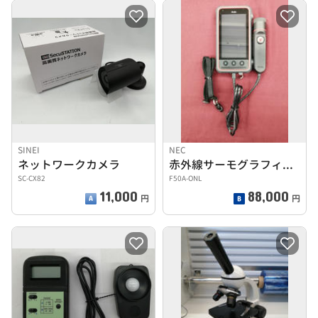
SINEI
NEC
ネットワークカメラ
赤外線サーモグラフィカメラ
SC-CX82
F50A-ONL
11,000
88,000
円
円