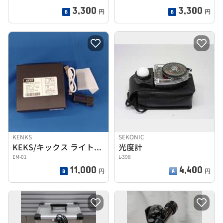
3,300
3,300
円
円
KENKS
SEKONIC
KEKS/キックス ライトメーターEM-01
光度計
EM-01
L-398
11,000
4,400
円
円