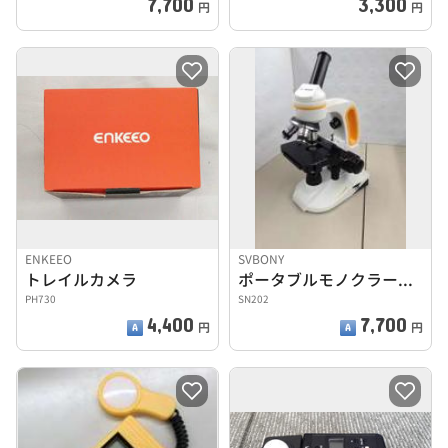
7,700
3,300
円
円
ENKEEO
SVBONY
トレイルカメラ
ポータブルモノクラー顕微鏡
PH730
SN202
4,400
7,700
円
円