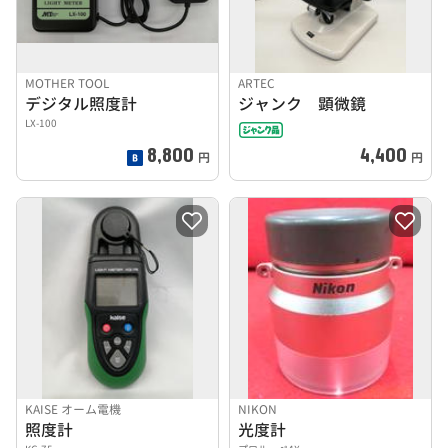
MOTHER TOOL
ARTEC
デジタル照度計
ジャンク 顕微鏡
LX-100
8,800
4,400
円
円
KAISE オーム電機
NIKON
照度計
光度計