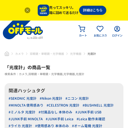
売ってスッキリ。
詳細はこちら
箱に詰めて送るだけ
カート
お気に入り
ログイン
カメラ
双眼鏡・単眼鏡・光学機器
光学機器
光度計
「
光度計
」
の商品一覧
検索条件：カメラ,双眼鏡・単眼鏡・光学機器,光学機器,光度計
関連ハッシュタグ
#SEKONIC 光度計
#Nikon 光度計
#ニコン 光度計
#MINOLTA 使用感あり
#CELESTRON 光度計
#BUSHNELL 光度計
#ミノルタ 光度計
#付属品なし 本体のみ
#JUNK手前 USB
#JUNK手前 MINOLTA
#JUNK手前 Leica
#Leica 動作未確認
#ライカ 光度計
#使用感あり 本体のみ
#オーム電機 光度計