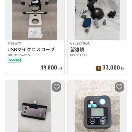
齊藤光学
CELESTRON
USBマイクロスコープ
望遠鏡
SKM-3000A-PC改
NEX STAR EX
19,800
33,000
円
円