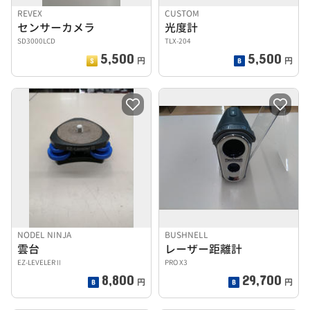
REVEX
CUSTOM
センサーカメラ
光度計
SD3000LCD
TLX-204
5,500
5,500
円
円
NODEL NINJA
BUSHNELL
雲台
レーザー距離計
EZ-LEVELERⅡ
PRO X3
8,800
29,700
円
円