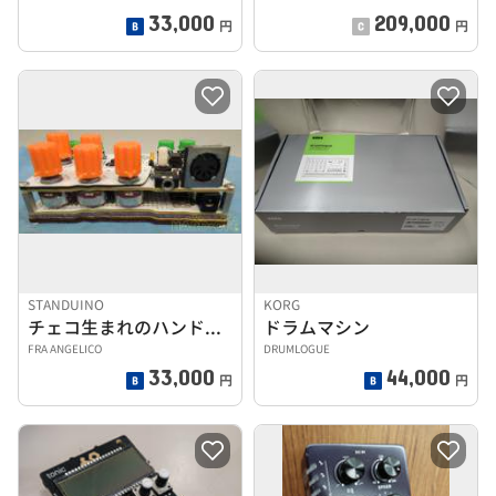
33,000
209,000
円
円
STANDUINO
KORG
チェコ生まれのハンドメイドポケットシンセ
ドラムマシン
FRA ANGELICO
DRUMLOGUE
33,000
44,000
円
円