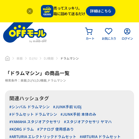
売ってスッキリ。
詳細はこちら
箱に詰めて送るだけ
カート
お気に入り
ログイン
楽器
DJ/VJ
DJ機器
ドラムマシン
「
ドラムマシン
」
の商品一覧
検索条件：楽器,DJ/VJ,DJ機器,ドラムマシン
関連ハッシュタグ
#シンバル ドラムマシン
#JUNK手前 VJDj
#ドラムセット ドラムマシン
#JUNK手前 本体のみ
#YAMAHA スタジオアクセサリ
#スタジオアクセサリ ヤマハ
#KORG ドラム
#アナログ 使用感あり
#ARTURIA エレクトリックドラムセット
#ARTURIA ドラムセット