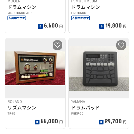
MOOER
IK MULTIMEDIA
ドラムマシン
ドラムマシン
MICRO DRUMMER
UNO DRUM
6,600
19,800
円
円
ROLAND
YAMAHA
リズムマシン
ドラムパッド
TR-66
FGDP-50
66,000
29,700
円
円