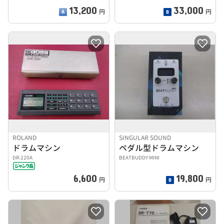
13,200
33,000
円
円
ROLAND
SINGULAR SOUND
ドラムマシン
ペダル型ドラムマシン
DR-220A
BEATBUDDY MINI
6,600
19,800
円
円