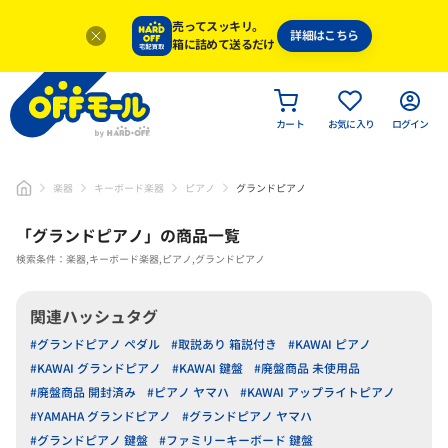
売ってスッキリ。
詳細はこちら
箱に詰めて送るだけ
カート
お気に入り
ログイン
楽器
キーボード楽器
ピアノ
グランドピアノ
「
グランドピアノ
」
の商品一覧
検索条件：楽器,キーボード楽器,ピアノ,グランドピアノ
関連ハッシュタグ
#グランドピアノ ペダル
#取説あり 箱説付き
#KAWAI ピアノ
#KAWAI グランドピアノ
#KAWAI 鍵盤
#廃盤商品 未使用品
#廃盤商品 開封済み
#ピアノ ヤマハ
#KAWAI アップライトピアノ
#YAMAHA グランドピアノ
#グランドピアノ ヤマハ
#グランドピアノ 鍵盤
#ファミリーキーボード 鍵盤