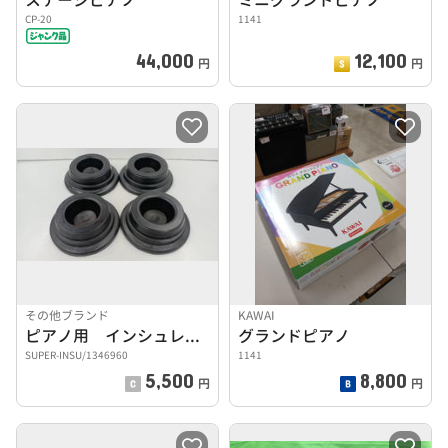
CP-20
1141
44,000
12,100
円
円
その他ブランド
KAWAI
ピアノ用 インシュレーター
グランドピアノ
SUPER-INSU/1346960
1141
5,500
8,800
円
円