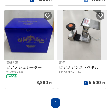
信越工業
吉澤
ピアノシュレーター
ピアノアシストペダル
アップライト用
ASSIST PEDAL HS-V
8,800
5,500
円
円
1