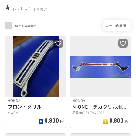
4
1
4
件中
〜
件を表示
新着順
販売中のみ表示
HONDA
HONDA
フロントグリル
N-ONE デカグリル用ステッカー カフェレーサー２
N-WGN
品番:08F-31-T4G-C00B
8,800
8,800
円
円