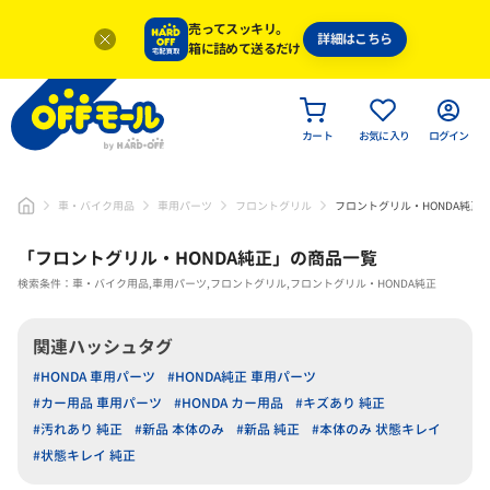
売ってスッキリ。
詳細はこちら
箱に詰めて送るだけ
カート
お気に入り
ログイン
車・バイク用品
車用パーツ
フロントグリル
フロントグリル・HONDA純正
「
フロントグリル・HONDA純正
」
の商品一覧
検索条件：車・バイク用品,車用パーツ,フロントグリル,フロントグリル・HONDA純正
関連ハッシュタグ
#HONDA 車用パーツ
#HONDA純正 車用パーツ
#カー用品 車用パーツ
#HONDA カー用品
#キズあり 純正
#汚れあり 純正
#新品 本体のみ
#新品 純正
#本体のみ 状態キレイ
#状態キレイ 純正