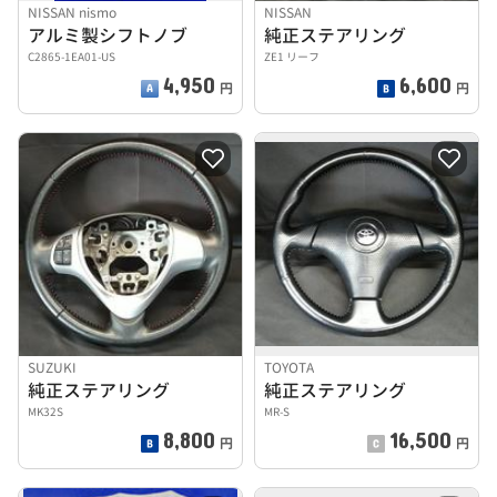
NISSAN nismo
NISSAN
アルミ製シフトノブ
純正ステアリング
C2865-1EA01-US
ZE1 リーフ
4,950
6,600
円
円
SUZUKI
TOYOTA
純正ステアリング
純正ステアリング
MK32S
MR-S
8,800
16,500
円
円