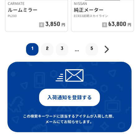
CARMATE
NISSAN
ルームミラー
純正メーター
PL200
ECR33前期スカイライン
3,850
63,800
円
円
1
2
3
5
…
入荷通知を登録する
この検索キーワードに該当するアイテムが入荷した際、
メールにてお知らせします。