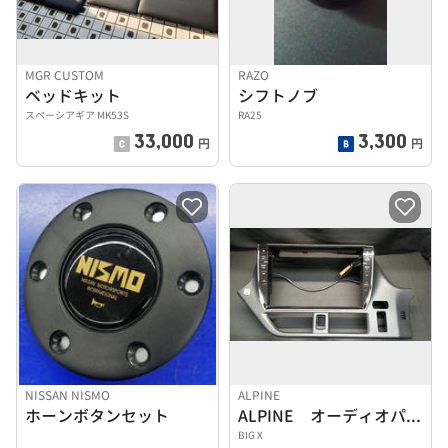
MGR CUSTOM
RAZO
ベッドキット
シフトノブ
スペーシアギア MK53S
RA25
33,000
3,300
円
円
NISSAN NISMO
ALPINE
ホーンボタンセット
ALPINE オーディオパネル BIG X
BIG X