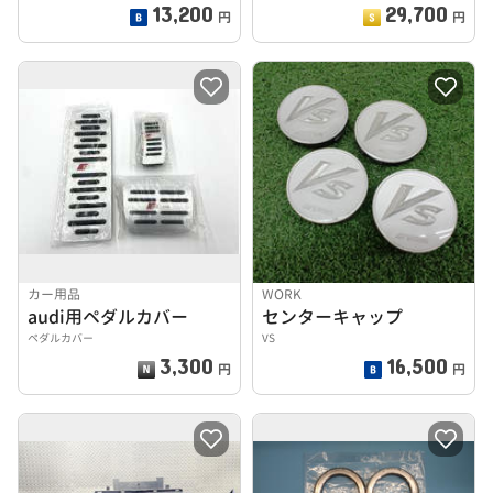
13,200
29,700
円
円
カー用品
WORK
audi用ペダルカバー
センターキャップ
ペダルカバー
VS
3,300
16,500
円
円