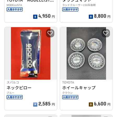
MODELLISTA
ランドクルーザー150系後期
4,950
8,800
円
円
スパルコ
TOYOTA
ネックピロー
ホイールキャップ
ブルー
クラウン
2,585
6,600
円
円