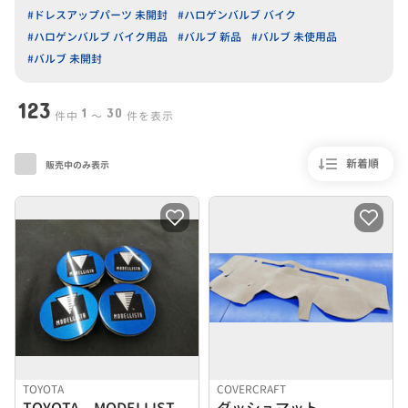
#ドレスアップパーツ 未開封
#ハロゲンバルブ バイク
#ハロゲンバルブ バイク用品
#バルブ 新品
#バルブ 未使用品
#バルブ 未開封
123
1
30
件中
〜
件を表示
新着順
販売中のみ表示
TOYOTA
COVERCRAFT
TOYOTA MODELLISTA センターキャップ
ダッシュマット