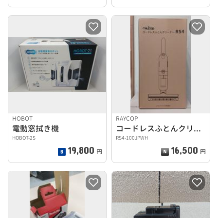
HOBOT
RAYCOP
電動窓拭き機
コードレスふとんクリーナー
HOBOT-2S
RS4-100JPWH
19,800
16,500
円
円