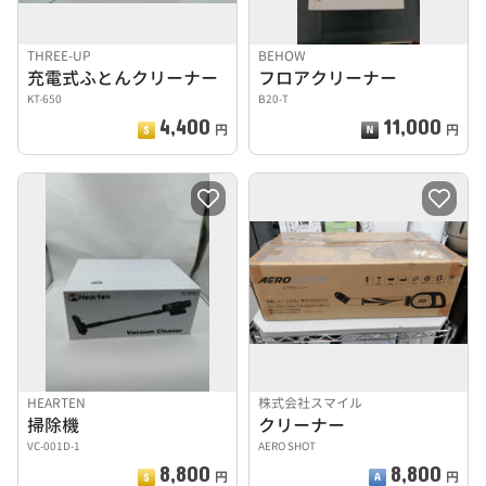
THREE-UP
BEHOW
充電式ふとんクリーナー
フロアクリーナー
KT-650
B20-T
4,400
11,000
円
円
HEARTEN
株式会社スマイル
掃除機
クリーナー
VC-001D-1
AERO SHOT
8,800
8,800
円
円