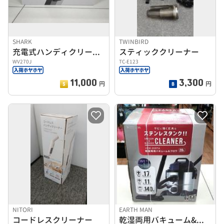
SHARK
TWINBIRD
充電式ハンディクリーナー
スティッククリーナー
WV270J
TC-E123
11,000
3,300
円
円
NITORI
EARTH MAN
コードレスクリーナー
乾湿両用バキューム&ブロワ