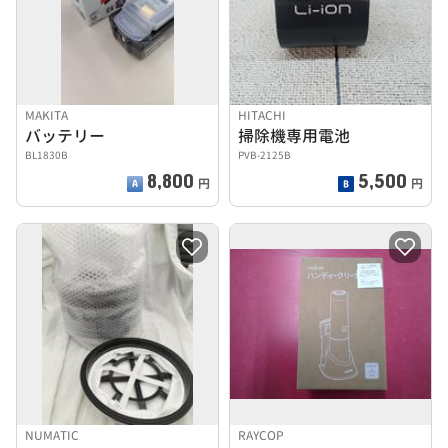
MAKITA
HITACHI
バッテリー
掃除機専用電池
BL1830B
PVB-2125B
8,800
5,500
円
円
NUMATIC
RAYCOP