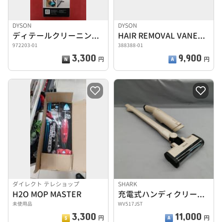
DYSON
DYSON
ディテールクリーニングキット
HAIR REMOVAL VANES ヘッド
972203-01
388388-01
3,300
9,900
円
円
ダイレクト テレショップ
SHARK
H2O MOP MASTER
充電式ハンディクリーナー
未使用品
WV517JST
3,300
11,000
円
円