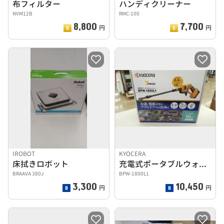
布フィルター
ハンディクリーナー
NVM12B
RMC-100
8,800
7,700
円
円
IROBOT
KYOCERA
床拭きロボット
充電式ポータブルウォッシャー
BRAAVA 380J
BPW-1800L1
3,300
10,450
円
円