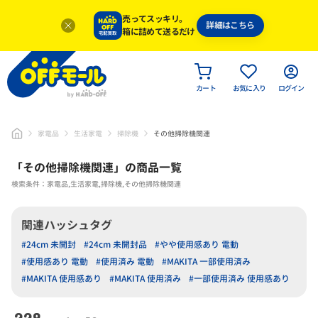
売ってスッキリ。
詳細はこちら
箱に詰めて送るだけ
カート
お気に入り
ログイン
家電品
生活家電
掃除機
その他掃除機関連
「
その他掃除機関連
」
の商品一覧
検索条件：家電品,生活家電,掃除機,その他掃除機関連
関連ハッシュタグ
#24cm 未開封
#24cm 未開封品
#やや使用感あり 電動
#使用感あり 電動
#使用済み 電動
#MAKITA 一部使用済み
#MAKITA 使用感あり
#MAKITA 使用済み
#一部使用済み 使用感あり