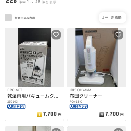
228
1
30
件中
〜
件を表示
新着順
販売中のみ表示
PRO-ACT
IRIS OHYAMA
乾湿両用バキュームクリーナー＆ブロア
布団クリーナー
250103
FCA-13-C
7,700
7,700
円
円