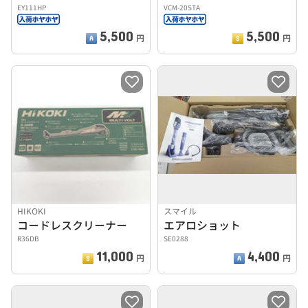
EY111HP
VCM-20STA
5,500
5,500
円
円
HIKOKI
スマイル
コードレスクリーナー
エアロショット
R36DB
SE0288
11,000
4,400
円
円