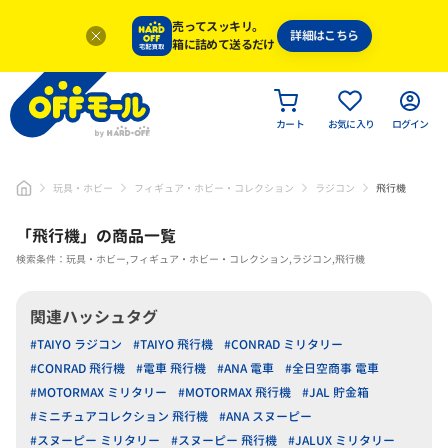
売ってスッキリ。
詳細はこちら
箱に詰めて送るだけ
カート
お気に入り
ログイン
玩具・ホビー
フィギュア・ホビー・コレクション
ラジコン
飛行機
「
飛行機
」
の商品一覧
検索条件：玩具・ホビー,フィギュア・ホビー・コレクション,ラジコン,飛行機
関連ハッシュタグ
#TAIYO ラジコン
#TAIYO 飛行機
#CONRAD ミリタリー
#CONRAD 飛行機
#電車 飛行機
#ANA 電車
#全日空商事 電車
#MOTORMAX ミリタリー
#MOTORMAX 飛行機
#JAL 貯金箱
#ミニチュアコレクション 飛行機
#ANA スヌーピー
#スヌーピー ミリタリー
#スヌーピー 飛行機
#JALUX ミリタリー