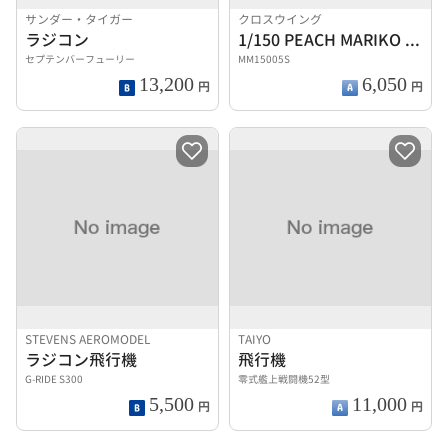
サンダー・タイガー
クロスウイング
ラジコン
1/150 PEACH MARIKO JET
セプテンバーフューリー
MM15005S
13,200
6,050
円
円
STEVENS AEROMODEL
TAIYO
ラジコン飛行機
飛行機
G-RIDE S300
零式艦上戦闘機52型
5,500
11,000
円
円