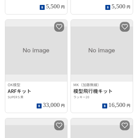
5,500
5,500
円
円
OK模型
MK（加藤無線）
ARFキット
模型飛行機キット
SUPER S 黄
ラッキー20
33,000
16,500
円
円