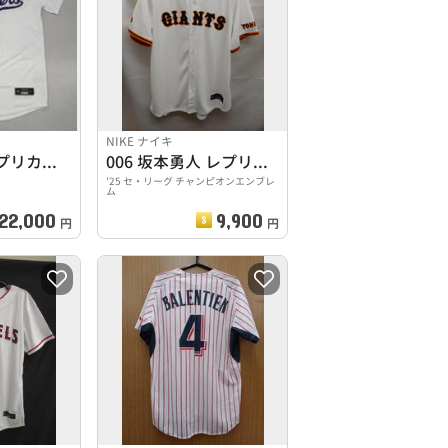
NIKE ナイキ
ドジャースレプリカユニフォーム
006 坂本勇人 レプリカユニホーム '25 ホーム
'25 セ・リーグ チャンピオンエンブレ
ム
22,000
9,900
円
円