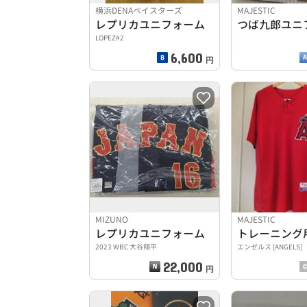
横浜DENAベイスターズ
MAJESTIC
レプリカユニフォーム
つば九郎ユニ
LOPEZ#2
6,600
円
MIZUNO
MAJESTIC
レプリカユニフォーム
2023 WBC 大谷翔平
エンゼルス [ANGELS]
22,000
円