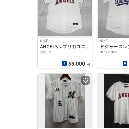
NIKE
NIKE
ANGELSレプリカユニフォーム
大谷 白
MLBRJ5TH22
33,000
円