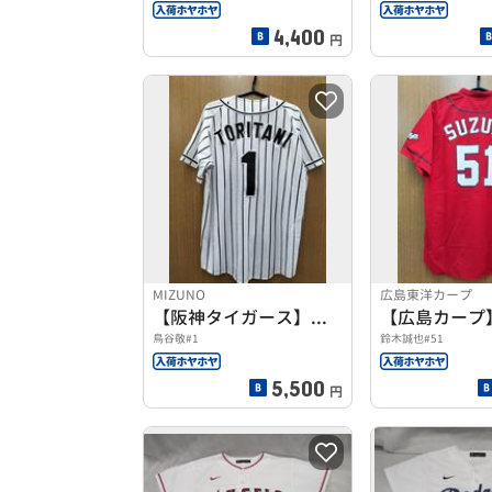
4,400
円
MIZUNO
広島東洋カープ
【阪神タイガース】レプリカユニフォーム
鳥谷敬#1
鈴木誠也#51
5,500
円