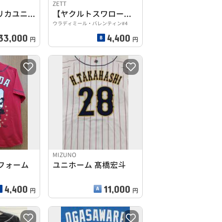
ZETT
ANGELSレプリカユニフォーム
【ヤクルトスワローズ】レプリカユニフォーム
ウラディミール・バレンティン#4
33,000
4,400
円
円
MIZUNO
フォーム
ユニホーム 髙橋宏斗
4,400
11,000
円
円