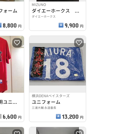
MIZUNO
フォーム
ダイエーホークス ユニフォーム
ダイエーホークス
8,800
9,900
円
円
横浜DENAベイスターズ
トレーニング用ユニホーム
ユニフォーム
三浦大輔 永遠番長
6,600
13,200
円
円