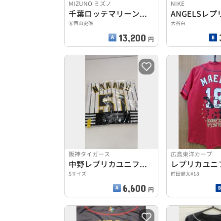
MIZUNO ミズノ
NIKE
千葉ロッテマリーンズユニフォーム
⑥西山史礁
大谷白
13,200
円
阪神タイガース
広島東洋カープ
中野レプリカユニフォーム
レプリカユニ
Sサイズ
前田健太#18
6,600
円