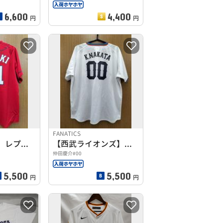
6,600
4,400
円
円
FANATICS
【広島カープ】レプリカユニフォーム
【西武ライオンズ】レプリカユニフォーム
仲田慶介#00
5,500
5,500
円
円