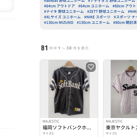
#adidas 野球ユニホーム
#アディダス 野球ユニホーム
#64cm アウトドア
#64cm ユニホーム
#60cm アウ
#ナイキ 野球ユニホーム
#ZETT 野球ユニホーム
#NI
#XLサイズ ユニホーム
#NIKE スポーツ
#スポーツ ナ
#130cm MIZUNO
#130cm ユニホーム
#80cm 開封
81
1
30
件中
〜
件を表示
MAJESTIC
MAJESTIC
福岡ソフトバンクホークス 柳田悠岐ユニフォーム
サイズS
サイズS