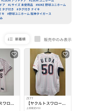
#15cm アウトドア
#15cm ユニホーム
トドア
#Lサイズ 未使用品
#NIKE 野球ユニホーム
KE タグ付き
#タグ付き ナイキ
イキ
#野球ユニホーム 阪神タイガース
済み
新着順
販売中のみ表示
ZETT
東京ヤクルトスワローズ 村上宗隆 ユニフォーム
【ヤクルトスワローズ】レプリカユニフォーム
上田剛史#50