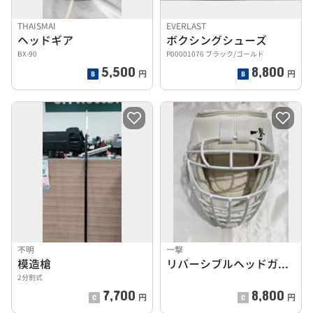
THAISMAI
EVERLAST
ヘッドギア
ボクシングシューズ
BX-90
P00001076 ブラック/ゴールド
5,500
8,800
円
円
不明
一撃
模造槍
リバーシブルヘッドガード
2分割式
7,700
8,800
円
円