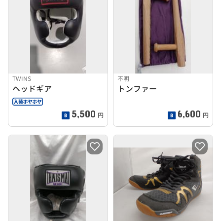
TWINS
不明
ヘッドギア
トンファー
5,500
6,600
円
円