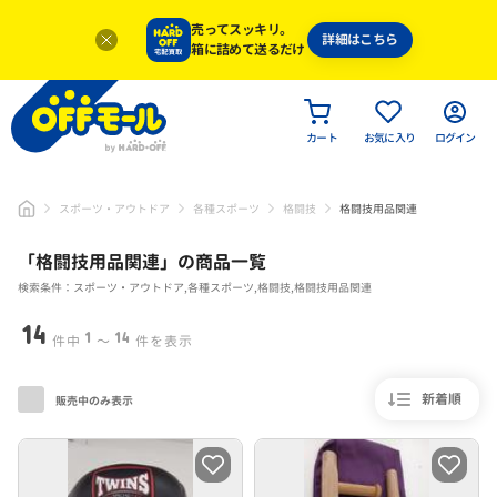
売ってスッキリ。
詳細はこちら
箱に詰めて送るだけ
カート
お気に入り
ログイン
スポーツ・アウトドア
各種スポーツ
格闘技
格闘技用品関連
「
格闘技用品関連
」
の商品一覧
検索条件：スポーツ・アウトドア,各種スポーツ,格闘技,格闘技用品関連
14
1
14
件中
〜
件を表示
新着順
販売中のみ表示