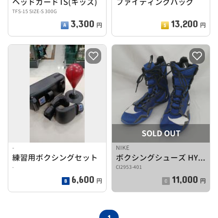
ヘッドガードTS(キッズ)
ファイティングバッグ
TFS-15 SIZE-S 300G
3,300
13,200
円
円
SOLD OUT
-
NIKE
練習用ボクシングセット
ボクシングシューズ HYPERKO2
-
CI2953-401
6,600
11,000
円
円
1