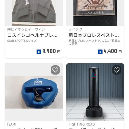
㈱ビィオゥビィ・ウィン
テイチク
ロスインゴベルナブレスデハポン ジャージ上下セット
新日本プロレスベストアルバム「超戦士の闘奏」
SOUL SPORTS Sサイズ
新日本プロレスベストアルバム「超戦士
の闘奏」
9,900
4,400
円
円
ISAMI
FIGHTING ROAD