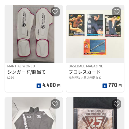
MARTIAL WORLD
BASEBALL MAGAZINE
シンガード/脛当て
プロレスカード
LG90
松永光弘 大黒坊弁慶 など
4,400
770
円
円