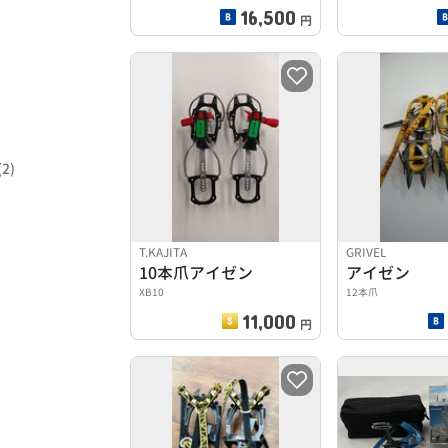
16,500
円
2)
T.KAJITA
GRIVEL
10本爪アイゼン
アイゼン
XB10
12本爪
)
11,000
円