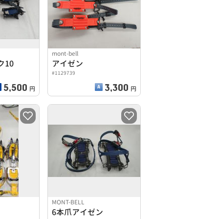
mont-bell
10
アイゼン
#1129739
5,500
3,300
円
円
MONT-BELL
6本爪アイゼン