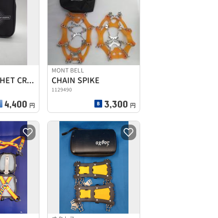
MONT BELL
6POINT RATCHET CRAMPON
CHAIN SPIKE
1129490
4,400
3,300
円
円