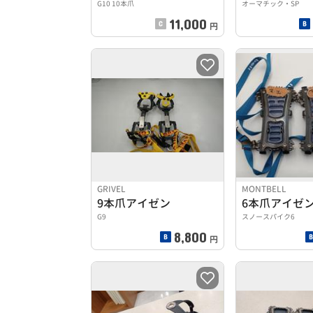
G10 10本爪
オーマチック・SP
11,000
円
GRIVEL
MONTBELL
9本爪アイゼン
6本爪アイゼ
G9
スノースパイク6
8,800
円