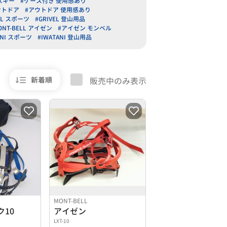
スキー
#ケース付き 使用感あり
アウトドア
#アウトドア 使用感あり
EL スポーツ
#GRIVEL 登山用品
ONT-BELL アイゼン
#アイゼン モンベル
ANI スポーツ
#IWATANI 登山用品
新着順
販売中のみ表示
MONT-BELL
10
アイゼン
LXT-10