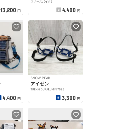
スノースパイク6
13,200
4,400
円
円
SNOW PEAK
ン
アイゼン
TREK-6 DURALUMIN 7075
4,400
3,300
円
円