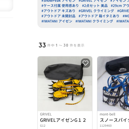
#SnowPeak アイゼン
#GRIVEL アイゼン
#アイゼン 
#ケース付属 使用感あり
#2点セット 美品
#29cm 
#アウトドア キズあり
#GRIVEL クライミング
#GRIV
#アウトドア 未開封品
#アウトドア 箱イタミあり
#M
#IWATANI アイゼン
#IWATANI クライミング
#IWAT
33
1
30
件中
〜
件を表示
GRIVEL
mont-bell
GRIVELアイゼンG１２
スノースパイク
G12
1129460