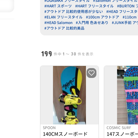
#OGASAKA フリースタイル
#Salomon フリースタイル
#HART スポーツ
#HART フリースタイル
#BURTON
#アウトドア 比較的使用感が少ない
#HEAD フリース
#ELAN フリースタイル
#100cm アウトドア
#110c
#HEAD Salomon
#入門用 色あせあり
#JUNK手前 
#アウトドア 比較的美品
199
1
30
件中
〜
件を表示
SPOON
COSMIC SURF
140CMスノーボード
147スノーボ