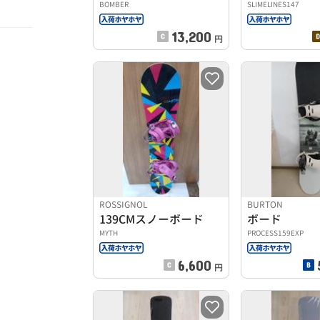
BOMBER
SLIMELINES147
13,200
円
ROSSIGNOL
BURTON
139CMスノーボード
ボード
MYTH
PROCESS159EXP
6,600
円