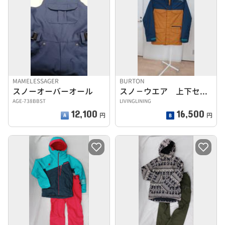
MAMELESSAGER
BURTON
スノーオーバーオール
スノ－ウエア 上下セット
AGE-738BBST
LIVINGLINING
12,100
16,500
円
円