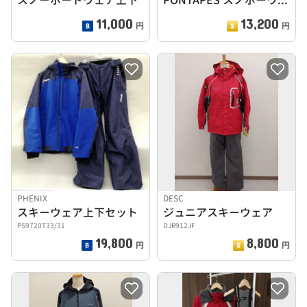
11,000
13,200
円
円
PHENIX
DESC
スキーウェア上下セット
ジュニアスキーウェア
PS9720T33/31
DJR912JF
19,800
8,800
円
円