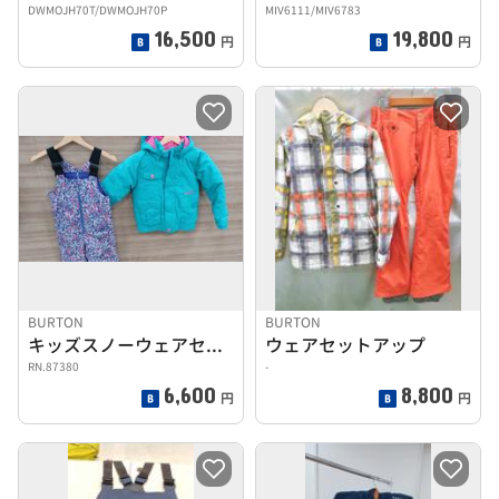
DWMOJH70T/DWMOJH70P
MIV6111/MIV6783
16,500
19,800
円
円
BURTON
BURTON
キッズスノーウェアセットアップ
ウェアセットアップ
RN.87380
-
6,600
8,800
円
円