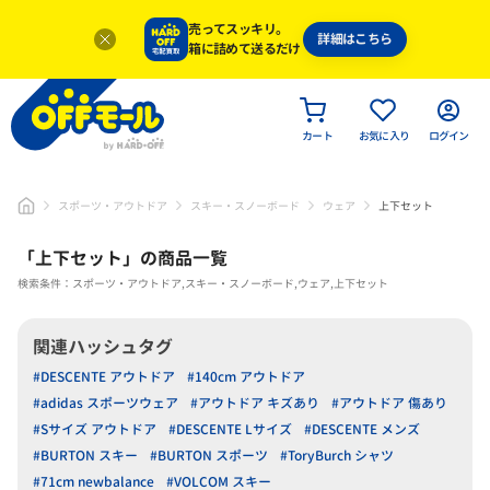
売ってスッキリ。
詳細はこちら
箱に詰めて送るだけ
カート
お気に入り
ログイン
スポーツ・アウトドア
スキー・スノーボード
ウェア
上下セット
「
上下セット
」
の商品一覧
検索条件：スポーツ・アウトドア,スキー・スノーボード,ウェア,上下セット
関連ハッシュタグ
#DESCENTE アウトドア
#140cm アウトドア
#adidas スポーツウェア
#アウトドア キズあり
#アウトドア 傷あり
#Sサイズ アウトドア
#DESCENTE Lサイズ
#DESCENTE メンズ
#BURTON スキー
#BURTON スポーツ
#ToryBurch シャツ
#71cm newbalance
#VOLCOM スキー