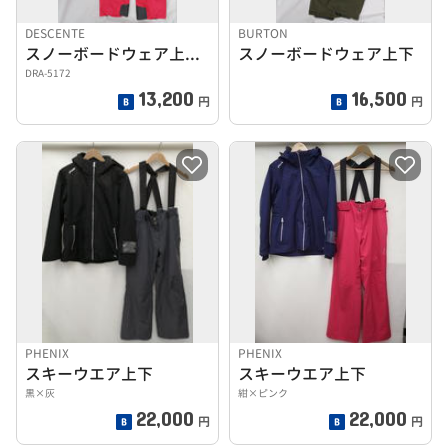
DESCENTE
BURTON
スノーボードウェア上下セット
スノーボードウェア上下
DRA-5172
13,200
16,500
円
円
PHENIX
PHENIX
スキーウエア上下
スキーウエア上下
黒×灰
紺×ピンク
22,000
22,000
円
円