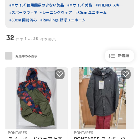
#Mサイズ 使用回数の少ない美品
#Mサイズ 美品
#PHENIX スキー
#スポーツウェア トレーニングウェア
#80cm ユニホーム
#80cm 開封済み
#Rawlings 野球ユニホーム
32
1
30
件中
〜
件を表示
新着順
販売中のみ表示
PONTAPES
PONTAPES
スノーボードウェア上下
PONTAPES スノボーウェアセット