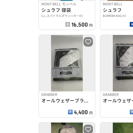
MONT-BELL モンベル
MONT-BELL
シュラフ 寝袋
シュラフ
U.L.スパイラルダウンハガー#3
BURROW BAG #3
16,500
円
GRABBER
GRABBER
オールウェザーブランケット
4,400
円