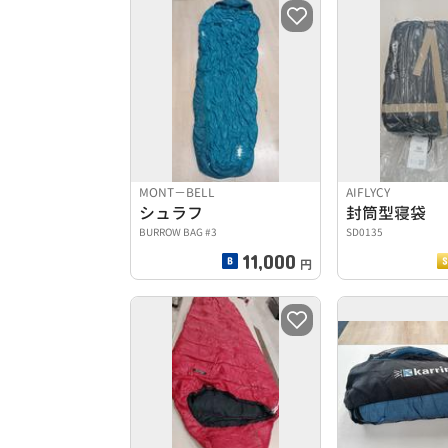
MONT−BELL
AIFLYCY
シュラフ
封筒型寝袋
BURROW BAG #3
SD0135
11,000
円