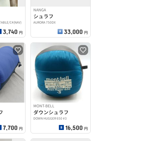
NANGA
シュラフ
TABLE/C4(NAV)
AURORA 750DX
3,740
33,000
円
円
MONT-BELL
フ
ダウンシュラフ
DOWN HUGGER 650 #3
7,700
16,500
円
円