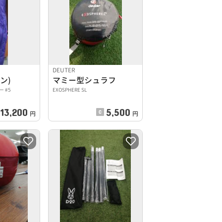
DEUTER
ン)
マミー型シュラフ
 #5
EXOSPHERE SL
13,200
5,500
円
円