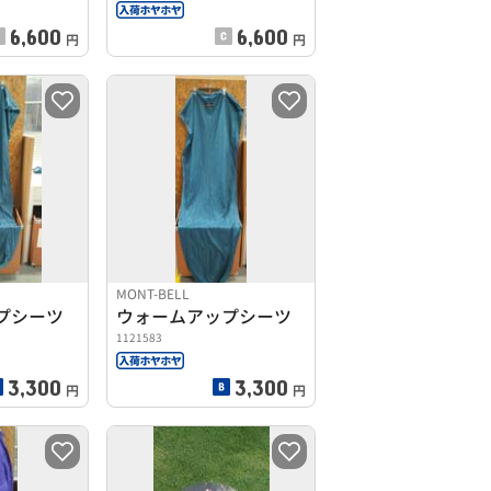
6,600
6,600
円
円
MONT-BELL
プシーツ
ウォームアップシーツ
1121583
3,300
3,300
円
円