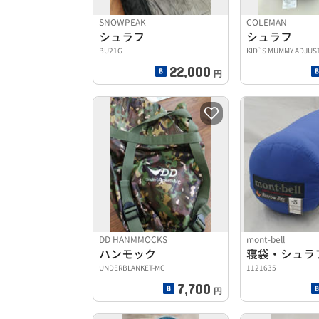
SNOWPEAK
COLEMAN
シュラフ
シュラフ
BU21G
KID`S MUMMY ADJUS
22,000
円
DD HANMMOCKS
mont-bell
ハンモック
寝袋・シュラ
UNDERBLANKET-MC
1121635
7,700
円