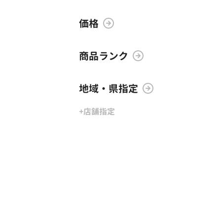
価格
商品ランク
地域・県指定
+店舗指定