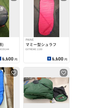
PAINE
用)
マミー型シュラフ
39144
EXTREME 1100
6,600
6,600
円
円