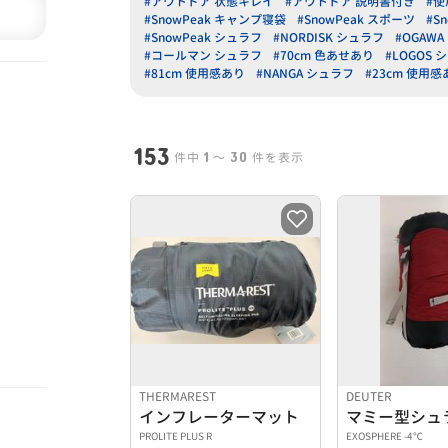
#アウトドア 状態キレイ
#アウトドア 説明書付き
#使
#SnowPeak キャンプ寝袋
#SnowPeak スポーツ
#S
#SnowPeak シュラフ
#NORDISK シュラフ
#OGAW
#コールマン シュラフ
#70cm 色あせあり
#LOGOS 
#81cm 使用感あり
#NANGA シュラフ
#23cm 使用感
153
1
30
件中
〜
件を表示
THERMAREST
DEUTER
インフレーターマット
マミー型シュ
PROLITE PLUS R
EXOSPHERE -4℃