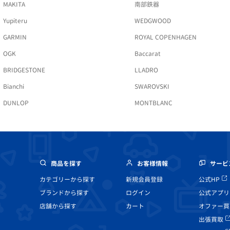
MAKITA
南部鉄器
Yupiteru
WEDGWOOD
GARMIN
ROYAL COPENHAGEN
OGK
Baccarat
BRIDGESTONE
LLADRO
Bianchi
SWAROVSKI
DUNLOP
MONTBLANC
商品を探す
お客様情報
サービ
カテゴリーから探す
新規会員登録
公式HP
ブランドから探す
ログイン
公式アプリ
店舗から探す
カート
オファー買
出張買取