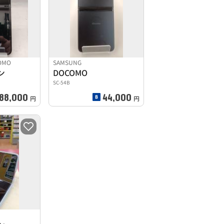
OMO
SAMSUNG
ン
DOCOMO
SC-54B
88,000
44,000
円
円