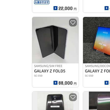
22,000
円
SAMSUNG/SIM FREE
SAMSUNG/DOCO
GALAXY Z FOLD5
GALAXY Z FO
SC-55D
SC-55D
88,000
円