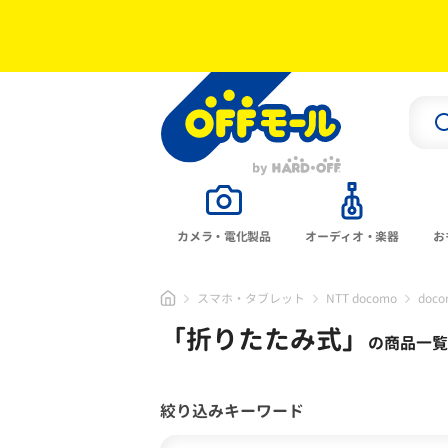
カメラ・電化製品
オーディオ・楽器
お
スマホ・タブレット
NTT docomo
doco
「
折りたたみ式
」
の商品一覧
絞り込みキーワード