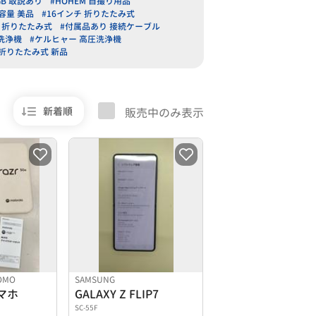
GB 取説あり
#HOHEM 自撮り用品
容量 美品
#16インチ 折りたたみ式
 折りたたみ式
#付属品あり 接続ケーブル
圧洗浄機
#ケルヒャー 高圧洗浄機
#折りたたみ式 新品
新着順
販売中のみ表示
OMO
SAMSUNG
マホ
GALAXY Z FLIP7
SC-55F