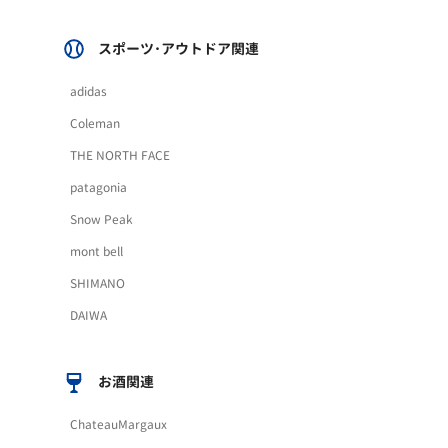
スポーツ･アウトドア関連
adidas
Coleman
THE NORTH FACE
patagonia
Snow Peak
mont bell
SHIMANO
DAIWA
お酒関連
ChateauMargaux