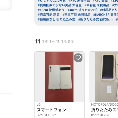
#KTC 折りたたみ式
#KTC 未使用品
#KTC 美品
#32
#使用回数の少ない美品 大容量
#大容量 未使用品
#大
#48cm 使用感あり
#48cm 折りたたみ式
#付属品あり
#充電可能 新品
#充電可能 未開封品
#KARCHER 高
#使用感なし 折りたたみ式
#折りたたみ式 縦約8cm
11
1
11
件中
〜
件を表示
LG
MOTOROLA/DOC
スマートフォン
折りたたみス
LG VELVET L-52A
RAZR 50D M-51E