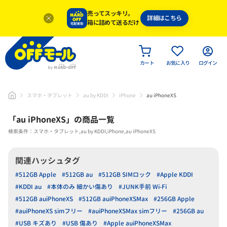
売ってスッキリ。
詳細はこちら
箱に詰めて送るだけ
カート
お気に入り
ログイン
スマホ・タブレット
au by KDDI
iPhone
au iPhoneXS
「
au iPhoneXS
」
の商品一覧
検索条件：スマホ・タブレット,au by KDDI,iPhone,au iPhoneXS
関連ハッシュタグ
#512GB Apple
#512GB au
#512GB SIMロック
#Apple KDDI
#KDDI au
#本体のみ 細かい傷あり
#JUNK手前 Wi-Fi
#512GB auiPhoneXS
#512GB auiPhoneXSMax
#256GB Apple
#auiPhoneXS simフリー
#auiPhoneXSMax simフリー
#256GB au
#USB キズあり
#USB 傷あり
#Apple auiPhoneXSMax