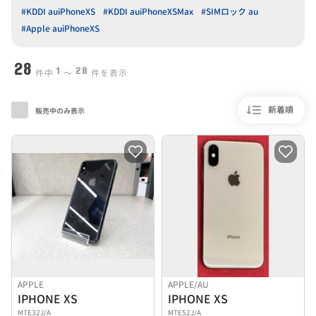
#KDDI auiPhoneXS
#KDDI auiPhoneXSMax
#SIMロック au
#Apple auiPhoneXS
28
1
28
件中
〜
件を表示
新着順
販売中のみ表示
APPLE
APPLE/AU
IPHONE XS
IPHONE XS
MTE32J/A
MTE52J/A