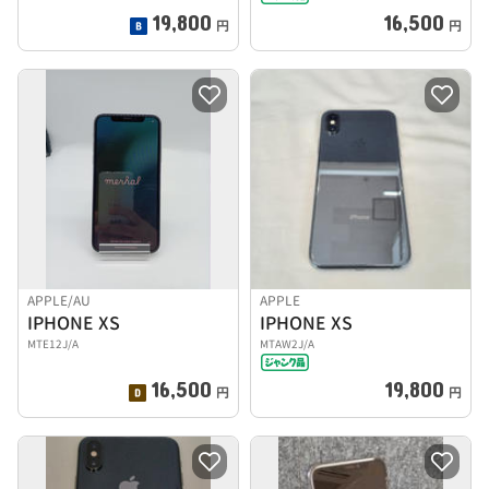
19,800
16,500
円
円
APPLE/AU
APPLE
IPHONE XS
IPHONE XS
MTE12J/A
MTAW2J/A
16,500
19,800
円
円