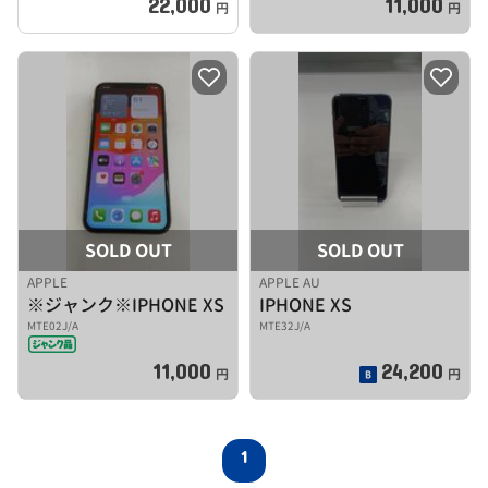
22,000
11,000
円
円
SOLD OUT
SOLD OUT
APPLE
APPLE AU
※ジャンク※IPHONE XS
IPHONE XS
MTE02J/A
MTE32J/A
11,000
24,200
円
円
1