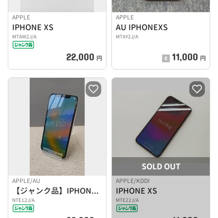
APPLE
APPLE
IPHONE XS
AU IPHONEXS
MTAW2J/A
MTAY2J/A
22,000
11,000
円
円
SOLD OUT
APPLE/AU
APPLE/KDDI
【ジャンク品】IPHONE XS
IPHONE XS
NTE12J/A
MTE22J/A