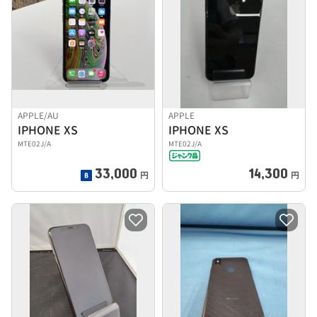
APPLE/AU
APPLE
IPHONE XS
IPHONE XS
MTE02J/A
MTE02J/A
33,000
14,300
円
円