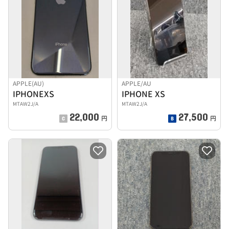
APPLE(AU)
APPLE/AU
IPHONEXS
IPHONE XS
MTAW2J/A
MTAW2J/A
22,000
27,500
円
円