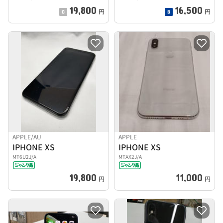
19,800
16,500
円
円
APPLE/AU
APPLE
IPHONE XS
IPHONE XS
MT6U2J/A
MTAX2J/A
19,800
11,000
円
円