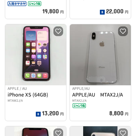
19,800
22,000
円
円
APPLE / AU
APPLE/AU
iPhone XS (64GB)
APPLE/AU MTAX2J/A
MTAW2J/A
MTAX2J/A
13,200
8,800
円
円