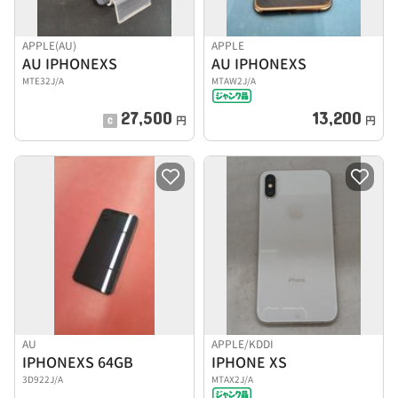
APPLE(AU)
APPLE
AU IPHONEXS
AU IPHONEXS
MTE32J/A
MTAW2J/A
27,500
13,200
円
円
AU
APPLE/KDDI
IPHONEXS 64GB
IPHONE XS
3D922J/A
MTAX2J/A