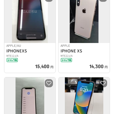
APPLE/AU
APPLE
IPHONEXS
IPHONE XS
MTE12J/A
MTE22J/A
15,400
14,300
円
円