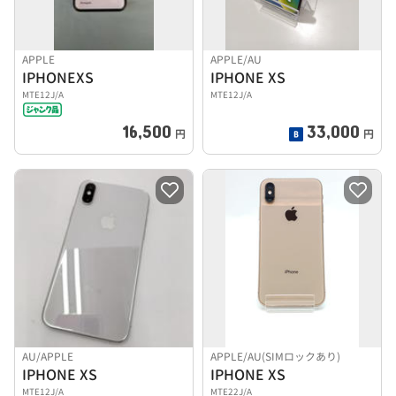
APPLE
APPLE/AU
IPHONEXS
IPHONE XS
MTE12J/A
MTE12J/A
16,500
33,000
円
円
AU/APPLE
APPLE/AU(SIMロックあり)
IPHONE XS
IPHONE XS
MTE12J/A
MTE22J/A