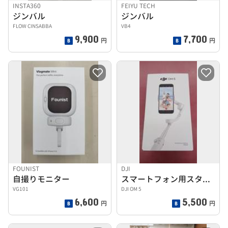
INSTA360
FEIYU TECH
ジンバル
ジンバル
FLOW CINSABBA
VB4
9,900
7,700
円
円
FOUNIST
DJI
自撮りモニター
スマートフォン用スタビライザ-
VG101
DJI OM 5
6,600
5,500
円
円