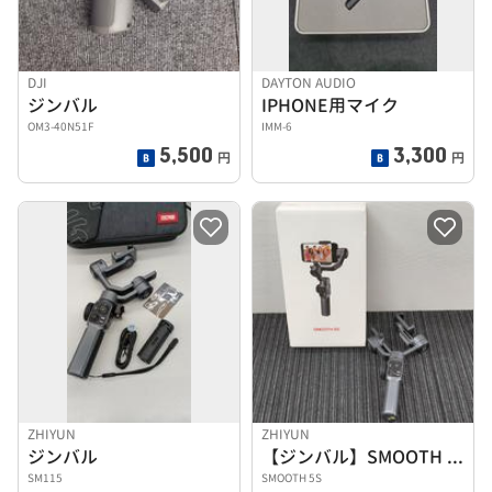
DJI
DAYTON AUDIO
ジンバル
IPHONE用マイク
OM3-40N51F
IMM-6
5,500
3,300
円
円
ZHIYUN
ZHIYUN
ジンバル
【ジンバル】SMOOTH 5S
SM115
SMOOTH 5S