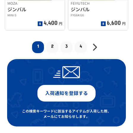
MOZA
FEIYUTECH
ジンバル
ジンバル
MINI-S
FYG6K G6
4,400
6,600
円
円
1
2
3
4
入荷通知を登録する
この検索キーワードに該当するアイテムが入荷した際、
メールにてお知らせします。