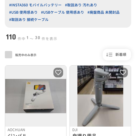
#INSTA360 モバイルバッテリー
#取説あり 汚れあり
#USB 使用感あり
#USBケーブル 使用感あり
#廃盤商品 未開封品
#取説あり 接続ケーブル
110
1
30
件中
〜
件を表示
新着順
販売中のみ表示
AOCHUAN
DJI
ジンバル
自撮り用品