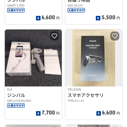
SMART X PRO
OM5 OE100
6,600
5,500
円
円
DJI
TELESIN
ジンバル
スマホアクセサリ
OM5 ATHENSGRAY
TPMCS11-01
7,700
6,600
円
円