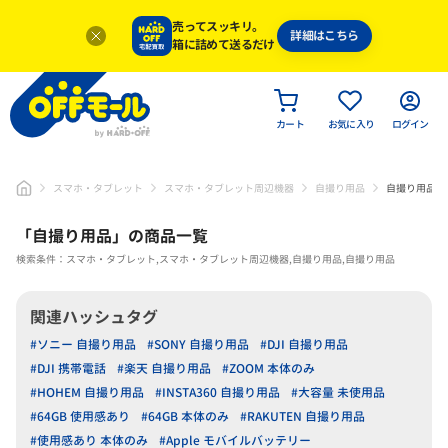
売ってスッキリ。
詳細はこちら
箱に詰めて送るだけ
カート
お気に入り
ログイン
スマホ・タブレット
スマホ・タブレット周辺機器
自撮り用品
自撮り用品
「
自撮り用品
」
の商品一覧
検索条件：スマホ・タブレット,スマホ・タブレット周辺機器,自撮り用品,自撮り用品
関連ハッシュタグ
#ソニー 自撮り用品
#SONY 自撮り用品
#DJI 自撮り用品
#DJI 携帯電話
#楽天 自撮り用品
#ZOOM 本体のみ
#HOHEM 自撮り用品
#INSTA360 自撮り用品
#大容量 未使用品
#64GB 使用感あり
#64GB 本体のみ
#RAKUTEN 自撮り用品
#使用感あり 本体のみ
#Apple モバイルバッテリー