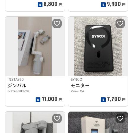
8,800
9,900
円
円
INSTA360
SYNCO
ジンバル
モニター
INSTA360FLOW
XView M4
11,000
7,700
円
円