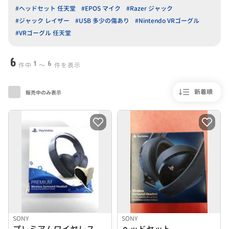
#ヘッドセット 任天堂
#EPOS マイク
#Razer ジャック
#ジャック レイザー
#USB 多少の傷あり
#Nintendo VRゴーグル
#VRゴーグル 任天堂
6
1
6
件中
〜
件を表示
新着順
販売中のみ表示
SONY
SONY
プレミアムワイヤレスサラウンドヘッドセット
ヘッドセット