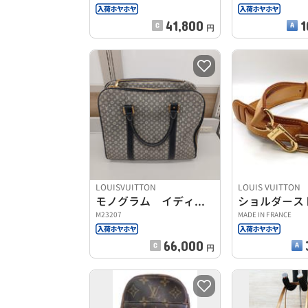
41,800
1
円
LOUISVUITTON
LOUIS VUITTON
モノグラム イディールエポペ
ショルダース
M23207
MADE IN FRANCE
66,000
円