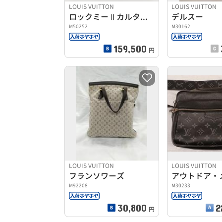
LOUIS VUITTON
LOUIS VUITTON
ロックミーⅡカルターブル
デルスー
M50252
M30162
159,500
円
LOUIS VUITTON
LOUIS VUITTON
フランソワーズ
M92208
M30233
30,800
2
円