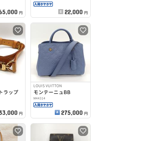
65,000
22,000
円
円
LOUIS VUITTON
トラップ
モンテーニュBB
M44314
33,000
275,000
円
円