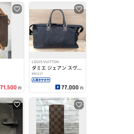
LOUIS VUITTON
ダミエ ジェアン スヴラン
M93227
71,500
77,000
円
円