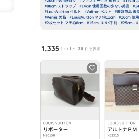
#20cm 使用感あり
#ファスナー付き 箱あり
#19cm
#88cm ストラップ
#14cm 使用回数の少ない美品
#1
#LouisVuitton ベルト
#Vuitton ベルト
#廃盤商品 未
#Vernis 美品
#LouisVuitton マチ約11cm
#16cm 
#2枚セット マチ約8cm
#15cm JUNK手前
#25cm J
1,335
1
30
件中
〜
件を表示
LOUIS VUITTON
LOUIS VUITTON
リポーター
アルトナＰＭ
M30156
N53315