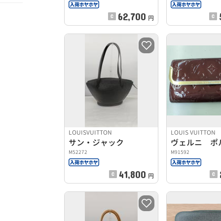
62,700
円
LOUISVUITTON
LOUIS VUITTON
サン・ジャック
M52272
M91592
41,800
円