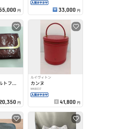
55,000
33,000
円
円
ルイヴィトン
ヴェルニ ポルトフォイユ ロスモア
カンヌ
M48037
20,350
41,800
円
円