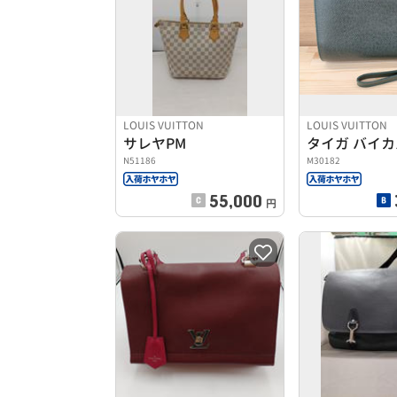
LOUIS VUITTON
LOUIS VUITTON
サレヤPM
N51186
M30182
55,000
円