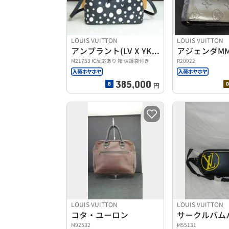
LOUIS VUITTON
LOUIS VUITTON
アンプラント(LV X YK) ネオ ノエ
アジェンダM
M21753 IC反応あり 箱 保護袋付き
R20922
385,000
円
LOUIS VUITTON
LOUIS VUITTON
コタ・ユーロン
サークルバム
M92532
M55131