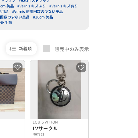
 ストラップ
#92cm ストラップ
4cm 美品
#Vernis キズあり
#Vernis キズ有り
使用品
#Vernis 使用回数の少ない美品
使用回数の少ない美品
#16cm 美品
UNK手前
新着順
販売中のみ表示
LOUIS VITTON
LVサークル
M67362