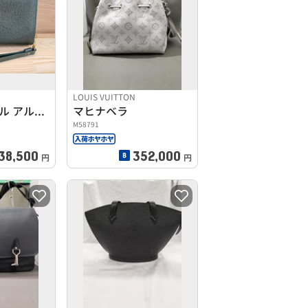
LOUIS VUITTON
タイガ バイカル アルドワーズ
マヒナベラ
M58791
38,500
352,000
円
円