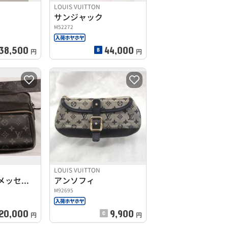
LOUIS VUITTON
サンジャック
M52272
38,500
44,000
円
円
LOUIS VUITTON
アウトドア・メッセンジャーPM
アンソフィ
M92695
20,000
9,900
円
円