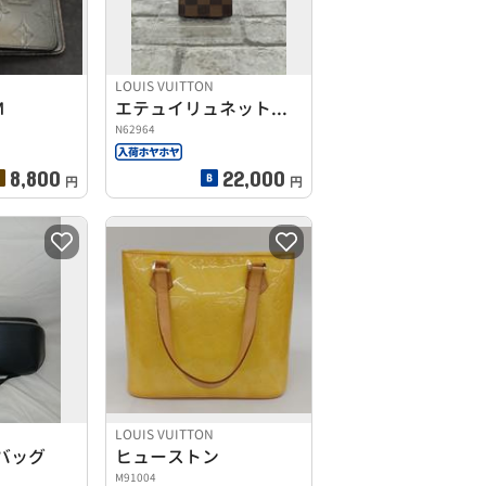
LOUIS VUITTON
M
エテュイリュネットサンプール
N62964
8,800
22,000
円
円
LOUIS VUITTON
バッグ
ヒューストン
M91004