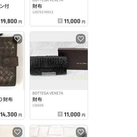
ーン付
財布
120703 V0013
19,800
11,000
円
円
BOTTEGA VENETA
り財布
財布
150509
14,300
11,000
円
円