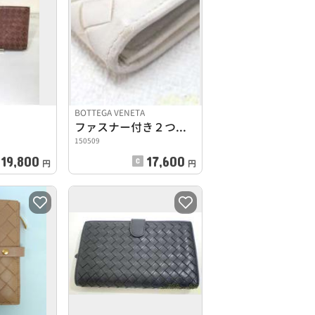
BOTTEGA VENETA
ファスナー付き２つ折長財布
150509
19,800
17,600
円
円