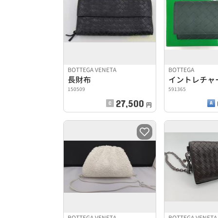
BOTTEGA VENETA
BOTTEGA
長財布
イントレチャ
150509
591365
27,500
円
BOTTEGA VENETA
BOTTEGA VENETA