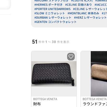
#BVLGARI ストラップ付き
#COOTIE 札入れ
#SWAN
#HERMES ポーチ付き
#CELINE 日焼けあり
#IACUC
#PORTER UNITEDARROWS
#CELINE レザーウォレッ
#SLOW ミニウォレット
#MONTBLANC 本体のみ
#1
#DURBAN レザーウォレット
#HERZ レザーウォレット
#GENTEN コンパクトウォレット
51
1
30
件中
〜
件を表示
BOTTEGA VENETA
BOTTEGA VENETA
財布