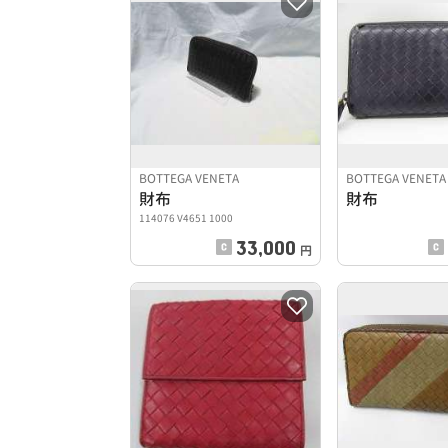
BOTTEGA VENETA
BOTTEGA VENETA
財布
財布
114076 V4651 1000
33,000
円