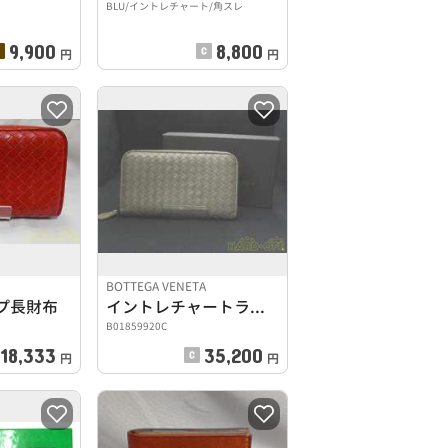
BLU/イントレチャート/角スレ
9,900
8,800
円
円
BOTTEGA VENETA
プ長財布
イントレチャートランドファスナー
B01859920C
18,333
35,200
円
円