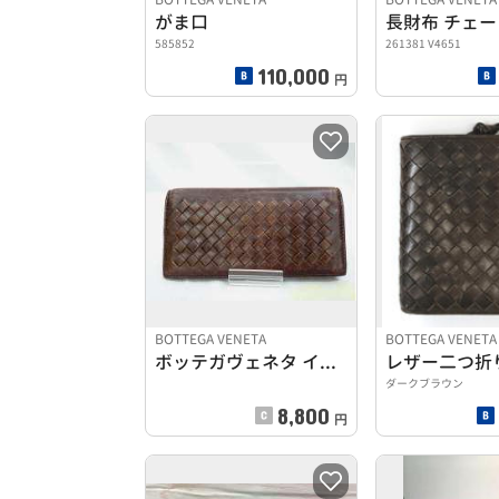
がま口
長財布 チェ
585852
261381 V4651
110,000
円
BOTTEGA VENETA
BOTTEGA VENETA
ボッテガヴェネタ イントレチャート 長財布 二つ折り ブラウ
レザー二つ折
ダークブラウン
8,800
円