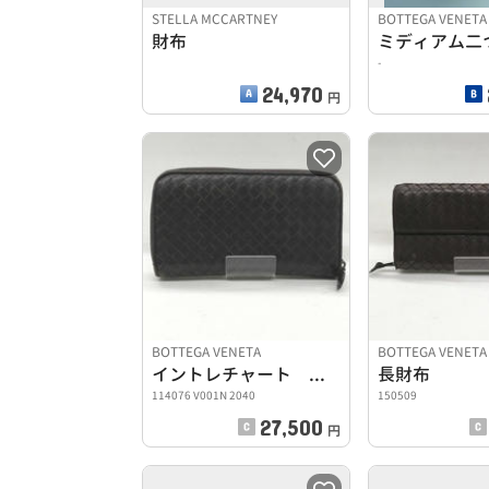
STELLA MCCARTNEY
BOTTEGA VENETA
財布
-
24,970
円
BOTTEGA VENETA
BOTTEGA VENETA
イントレチャート ラウンドファスナー長財布
長財布
114076 V001N 2040
150509
27,500
円