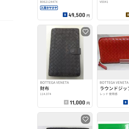
B06212447X
V0041
49,500
円
BOTTEGA VENETA
BOTTEGA VENETA
財布
ラウンドジッ
114.074
レッド 使用感
11,000
円