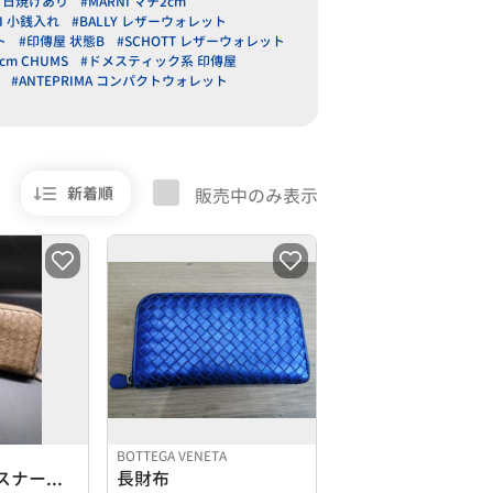
S 日焼けあり
#MARNI マチ2cm
CI 小銭入れ
#BALLY レザーウォレット
ト
#印傳屋 状態B
#SCHOTT レザーウォレット
7cm CHUMS
#ドメスティック系 印傳屋
#ANTEPRIMA コンパクトウォレット
新着順
販売中のみ表示
BOTTEGA VENETA
ラウンドファスナー長財布
長財布