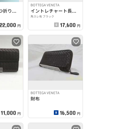
BOTTEGA VENETA
ミディアム二つ折りウォレット
イントレチャート長財布
角スレ有 ブラック
22,000
17,600
円
円
BOTTEGA VENETA
財布
11,000
16,500
円
円