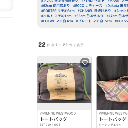
#メンズ 多少使用感あり
#FENDI ベルト
#MARNI 
#62cm 使用感あり
#ECCO レディース
#Dakota 廃
#PORTER マチ約3cm
#CHANEL 日焼けあり
#シャネ
#ベルト マチ約1cm
#33cm 色あせあり
#47cm 色あ
#LOEWE マチ約3cm
#プレート マチ約15cm
#GUES
22
1
22
件中
〜
件を表示
VIVIENNE WESTWOOD
VIVIENNE WEST
トートバッグ
トートバッグ
357-010-44003
タータンチェック