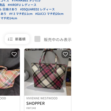
ターコイズ
#THINKBEE タグ付き
盤商品
#HIROFU レディース
ル 日焼けあり
#DSQUARED2 レディース
せあり
#Y-3 マチ約11cm
#GUCCI マチ約20cm
S マチ約14cm
新着順
販売中のみ表示
WOOD
VIVIENNE WESTWOOD
SHOPPER
VW7248