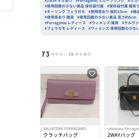
#25cm キズあり
#Ferragamo スカーフリング
#スカ
#使用回数の少ない美品 保存袋付属
#保存袋付属 箱有
#キーリング フェラガモ
#使用感あり 縦約10cm
#箱
#使用感あり 雑貨
#使用回数の少ない美品 高さ約6cm
#Ferragamo レディース
#ウィメンズ 雑貨
#サルヴ
#フェラガモ レディース
#ウィメンズ 使用回数の少な
73
1
30
件中
〜
件を表示
SALVATORE FERRAGAMO
salvatore ferrag
クラッチバッグ
2WAYバッグ