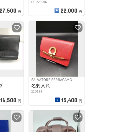
GG-220006
27,500
22,000
円
円
SALVATORE FERRAGAMO
グ
名刺入れ
22D198
16,500
15,400
円
円