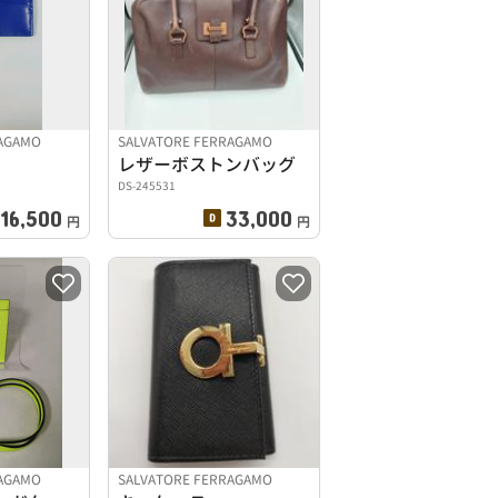
RAGAMO
SALVATORE FERRAGAMO
レザーボストンバッグ
DS-245531
16,500
33,000
円
円
RAGAMO
SALVATORE FERRAGAMO