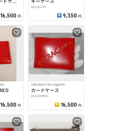
ショルダーカードケース
キーケース
AQ-220159
16,500
9,350
円
円
amo
salvatore ferragamo
RED
カードケース
661204 RED
16,500
16,500
円
円