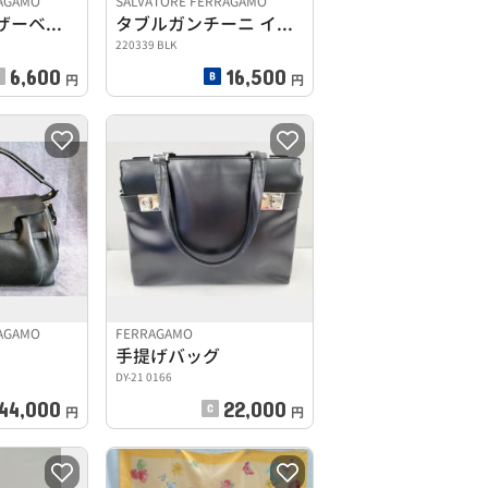
RAGAMO
SALVATORE FERRAGAMO
ガンチーニレザーベルト
タブルガンチーニ イヤホンケース
220339 BLK
6,600
16,500
円
円
RAGAMO
FERRAGAMO
手提げバッグ
DY-21 0166
44,000
22,000
円
円