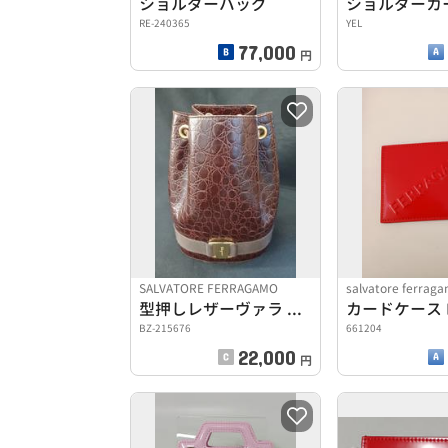
ショルダーバッグ
RE-240365
YEL
77,000
円
SALVATORE FERRAGAMO
salvatore ferrag
型押しレザーヴァラ バックパック
カードケース 
BZ-215676
661204
22,000
円