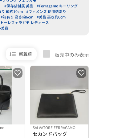
ーフリング フェラガモ
り
#保存袋付属 美品
#Ferragamo キーリング
あり 縦約10cm
#ウィメンズ 使用感あり
#箱有り 高さ約6cm
#美品 高さ約6cm
ァトーレフェラガモ レディース
い美品
新着順
販売中のみ表示
amo
SALVATORE FERRAGAMO
セカンドバッグ