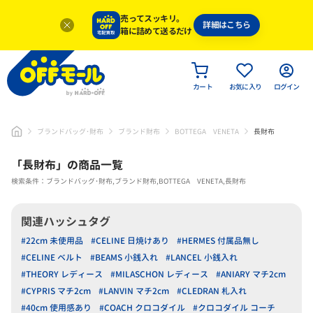
売ってスッキリ。
詳細はこちら
箱に詰めて送るだけ
カート
お気に入り
ログイン
ブランドバッグ･財布
ブランド財布
BOTTEGA VENETA
長財布
「
長財布
」
の商品一覧
検索条件：ブランドバッグ･財布,ブランド財布,BOTTEGA VENETA,長財布
関連ハッシュタグ
#22cm 未使用品
#CELINE 日焼けあり
#HERMES 付属品無し
#CELINE ベルト
#BEAMS 小銭入れ
#LANCEL 小銭入れ
#THEORY レディース
#MILASCHON レディース
#ANIARY マチ2cm
#CYPRIS マチ2cm
#LANVIN マチ2cm
#CLEDRAN 札入れ
#40cm 使用感あり
#COACH クロコダイル
#クロコダイル コーチ