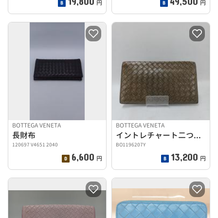
19,800
49,500
円
円
BOTTEGA VENETA
BOTTEGA VENETA
長財布
イントレチャート二つ折り長財布
120697 V4651 2040
BO1196207Y
6,600
13,200
円
円