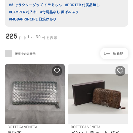
#キャラクターグッズ ドラえもん
#PORTER 付属品無し
#CAMPER 札入れ
#付属品なし 黄ばみあり
#MODAPRINCIPE 日焼けあり
225
1
30
件中
〜
件を表示
新着順
販売中のみ表示
BOTTEGA VENETA
BOTTEGA VENETA
長財布
イントレチャート パイソン ラウンドファスナー