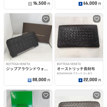
16,500
66,000
円
円
BOTTEGA VENETA
BOTTEGA VENETA
ジップアラウンドウォレット
オーストリッチ長財布
BO5699493W ブラック スレあり
88,000
22,000
円
円