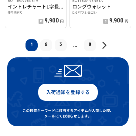
BOTTEGA VENETA
BOTTEGA VENETA
イントレチャートL字長財布
ロングウォレット
使用感有り
D.GRY/スレヨゴレ
9,900
9,900
円
円
1
2
3
8
…
入荷通知を登録する
この検索キーワードに該当するアイテムが入荷した際、
メールにてお知らせします。