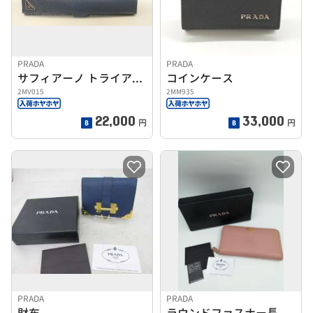
PRADA
PRADA
サフィアーノ トライアングル
コインケース
2MV015
2MM935
22,000
33,000
円
円
PRADA
PRADA
財布
ラウンドファスナー長財布