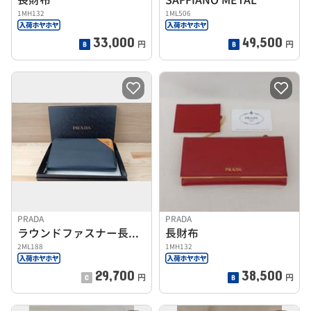
1MH132
1ML506
33,000
49,500
円
円
PRADA
PRADA
ラウンドファスナー長財布
長財布
2ML188
1MH132
29,700
38,500
円
円