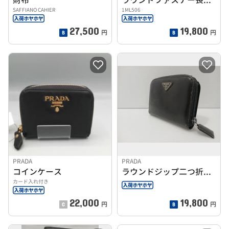
SAFFIANO CAHIER
1ML506
27,500
19,800
円
円
PRADA
PRADA
コインケース
ラウンドジップ二つ折り財布
カード入れ付き
22,000
19,800
円
円