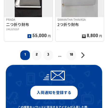
PRADA
SAMANTHA THAVASA
二つ折り財布
2つ折り財布
1ML225ZLP
-
55,000
8,800
円
円
1
2
3
18
…
入荷通知を登録する
この検索キーワードに該当するアイテムが入荷した際、