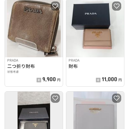
PRADA
PRADA
二つ折り財布
財布
状態考慮
9,900
11,000
円
円