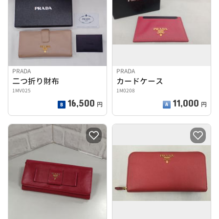
PRADA
PRADA
二つ折り財布
カードケース
1MV025
1M0208
16,500
11,000
円
円