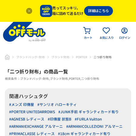
売ってスッキリ。
詳細はこちら
箱に詰めて送るだけ
カート
お気に入り
ログイン
ブランドバッグ･財布
ブランド財布
PORTER
二つ折り財布
「
二つ折り財布
」
の商品一覧
検索条件：ブランドバッグ･財布,ブランド財布,PORTER,二つ折り財布
関連ハッシュタグ
#メンズ 印傳屋
#サンリオ ハローキティ
#PORTER UNITEDARROWS
#JUNK手前 ギャランティカード有り
#AGNESB レディース
#印傳屋 状態B
#FURLA Vuitton
#ARMANIEXCHANGE アルマーニ
#ARMANICOLLEZIONI アルマーニ
#PRIMACLASSE レディース
#18cm ギャランティカード有り