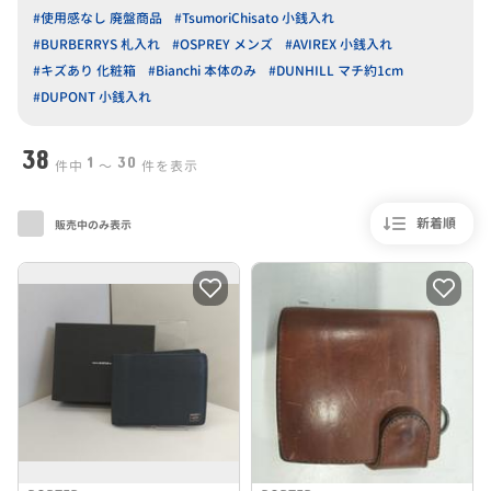
#使用感なし 廃盤商品
#TsumoriChisato 小銭入れ
#BURBERRYS 札入れ
#OSPREY メンズ
#AVIREX 小銭入れ
#キズあり 化粧箱
#Bianchi 本体のみ
#DUNHILL マチ約1cm
#DUPONT 小銭入れ
38
1
30
件中
〜
件を表示
新着順
販売中のみ表示