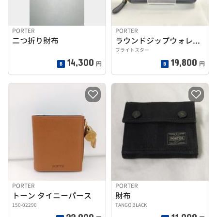
PORTER
PORTER
二つ折り財布
ラウンドジップウォレット
ブライトスター
14,300
19,800
円
円
PORTER
PORTER
トーン タイニーパース
財布
150-02290
TANGO BLACK
22,000
11,000