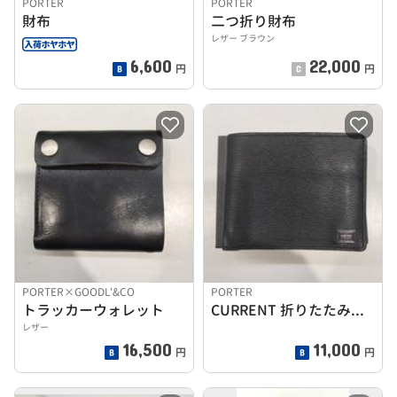
PORTER
PORTER
財布
二つ折り財布
レザー ブラウン
6,600
22,000
円
円
PORTER×GOODL'&CO
PORTER
トラッカーウォレット
CURRENT 折りたたみ財布
レザー
16,500
11,000
円
円