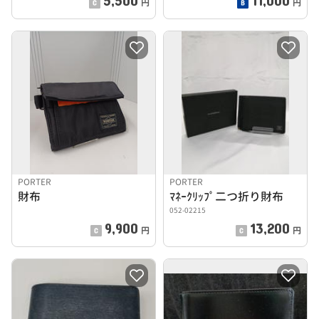
円
円
PORTER
PORTER
財布
ﾏﾈｰｸﾘｯﾌﾟ二つ折り財布
052-02215
9,900
13,200
円
円