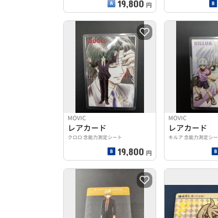
19,800
円
MOVIC
MOVIC
レアカード
レアカード
クロロ 念能力測定シート
キルア 念能力測定シ
19,800
円