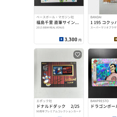
ベースボール・マガジン社
BANDAI
福島千里 直筆サインカード 052/150
1 195 コク
2015 BBM REAL VENUS
スーパーマリオブラザ
3,300
円
エポック社
BANPRESTO
ドナルドダック 2/25
90周年プレミアムコレクションカード