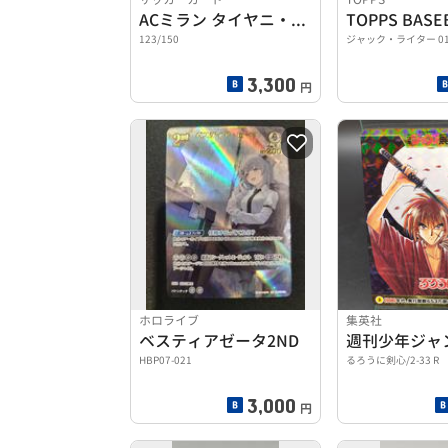
ACミラン タイヤニ・ラインデルス選手
123/150
ジャック・ライター 01
3,300
円
ホロライブ
集英社
ベスティアゼータ2ND
週刊少年ジャ
HBP07-021
るろうに剣心/2-33 R
3,000
円