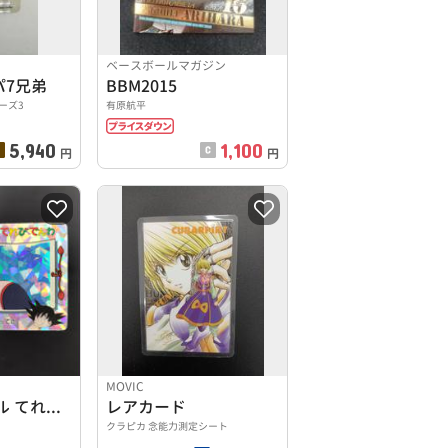
ベースボールマガジン
ッパ7兄弟
BBM2015
ーズ3
有原航平
5,940
1,100
円
円
MOVIC
ドラゴンボール てれびでんわ 23 桃白白 ステンドグラス
レアカード
クラピカ 念能力測定シート