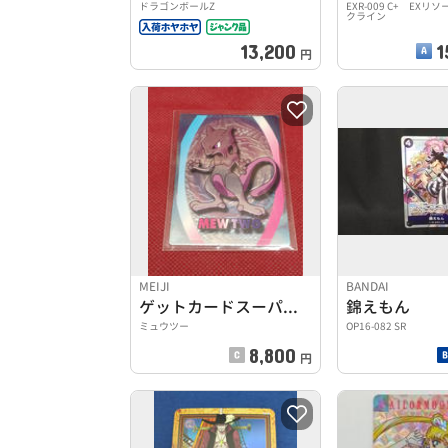
ドラゴンボールZ
EXR-009 C+ EXリ
クライン
13,200
1
円
MEIJI
BANDAI
ゲットカードスーパーコレクション
錦えもん
ミュウツー
OP16-082 SR
8,800
円