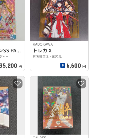
KADOKAWA
セーラームーンSS PART14
トレカ X
ルジャー
有洙川 空汰・鬼咒 嵐
35,200
6,600
円
円
CALBEE