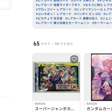
#レアカード 野球カード
#カード 大神ミオ
#デジタル
#レアカード 仮面ライダーアギト
#るろうに剣心 レア
#ブロッコリー レアカード
#ビックリマンシール レア
#ぶいすぽっ！ レアカード
#バンダイ ピッコロ
#レア
#ピカチュウ 任天堂
#レアカード 進撃の巨人
#ジェニ
#レアカード 美少女戦士セーラームーン
#セーラームー
65
1
30
件中
〜
件を表示
BANDAI
BANDAI
スーパージャンボカードダス
ガンダムカー