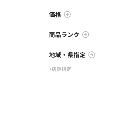
価格
商品ランク
地域・県指定
+店舗指定