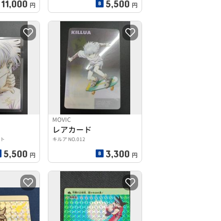
11,000
5,500
円
円
MOVIC
レアカード
ート
キルア NO.012
5,500
3,300
円
円