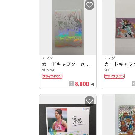
アマダ
アマダ
カードキャプターさくら エッチングカードコレクション
NO.SP14
SP13
8,800
円