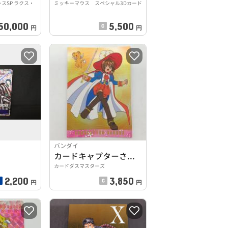
ソースSP ラクス・
ミッキーマウス スペシャル3Dカード
50,000
5,500
円
円
バンダイ
カードキャプターさくら SP4 木之本桜
カードダスマスターズ
2,200
3,850
円
円