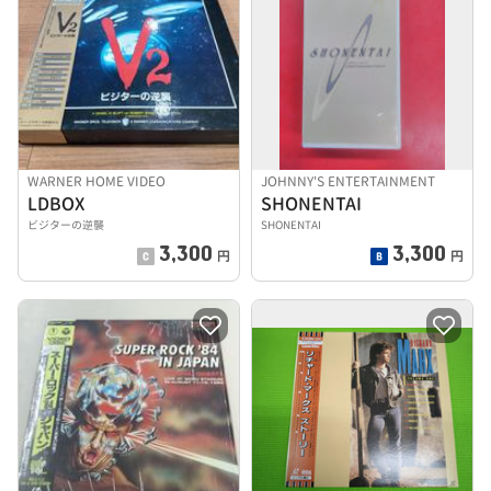
WARNER HOME VIDEO
JOHNNY'S ENTERTAINMENT
LDBOX
SHONENTAI
ビジターの逆襲
SHONENTAI
3,300
3,300
円
円