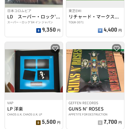
日本コロムビア
東芝EMI
LD スーパー・ロック’84 イン ジャパン
リチャード・マークス・ストーリー VOL.1
スーパー・ロック’84 イン ジャパン
TOLW-3071
9,350
4,400
円
円
VAP
GEFFEN RECORDS
LP 洋楽
GUNS N' ROSES
CHAOS U.K. CHAOS U.K. LP
APPETITE FOR DESTRUCTION
5,500
7,700
円
円