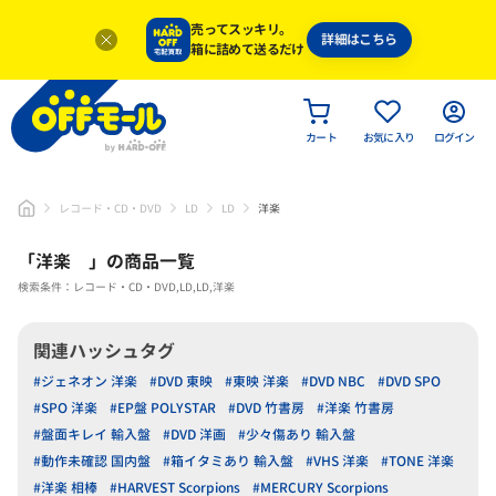
売ってスッキリ。
詳細はこちら
箱に詰めて送るだけ
カート
お気に入り
ログイン
レコード・CD・DVD
LD
LD
洋楽
「
洋楽
」
の商品一覧
検索条件：レコード・CD・DVD,LD,LD,洋楽
関連ハッシュタグ
#ジェネオン 洋楽
#DVD 東映
#東映 洋楽
#DVD NBC
#DVD SPO
#SPO 洋楽
#EP盤 POLYSTAR
#DVD 竹書房
#洋楽 竹書房
#盤面キレイ 輸入盤
#DVD 洋画
#少々傷あり 輸入盤
#動作未確認 国内盤
#箱イタミあり 輸入盤
#VHS 洋楽
#TONE 洋楽
#洋楽 相棒
#HARVEST Scorpions
#MERCURY Scorpions