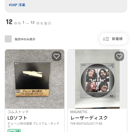
#VAP 洋楽
12
1
12
件中
〜
件を表示
新着順
販売中のみ表示
コムストック
MAGNETIC
LDソフト
レーザーディスク
デューン/砂の惑星 プレミアム・ボック
THE BEATLES/LET IT BE
ス