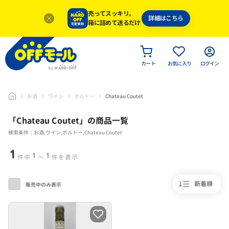
売ってスッキリ。
詳細はこちら
箱に詰めて送るだけ
カート
お気に入り
ログイン
お酒
ワイン
ボルドー
Chateau Coutet
「
Chateau Coutet
」
の商品一覧
検索条件：お酒,ワイン,ボルドー,Chateau Coutet
1
1
1
件中
〜
件を表示
新着順
販売中のみ表示