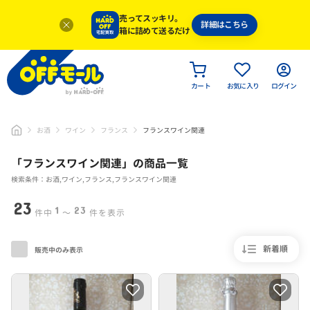
売ってスッキリ。
詳細はこちら
箱に詰めて送るだけ
カート
お気に入り
ログイン
お酒
ワイン
フランス
フランスワイン関連
「
フランスワイン関連
」
の商品一覧
検索条件：お酒,ワイン,フランス,フランスワイン関連
23
1
23
件中
〜
件を表示
新着順
販売中のみ表示