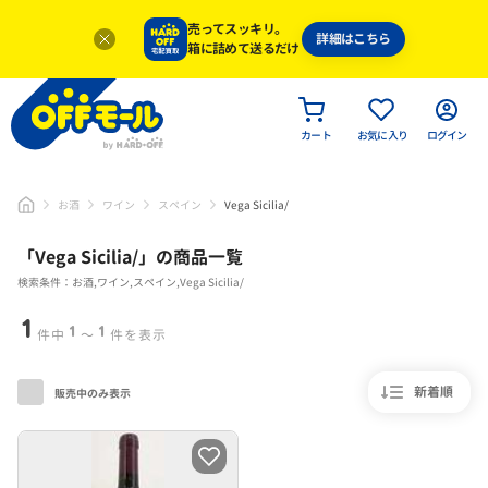
売ってスッキリ。
詳細はこちら
箱に詰めて送るだけ
カート
お気に入り
ログイン
お酒
ワイン
スペイン
Vega Sicilia/
「
Vega Sicilia/
」
の商品一覧
検索条件：お酒,ワイン,スペイン,Vega Sicilia/
1
1
1
件中
〜
件を表示
新着順
販売中のみ表示