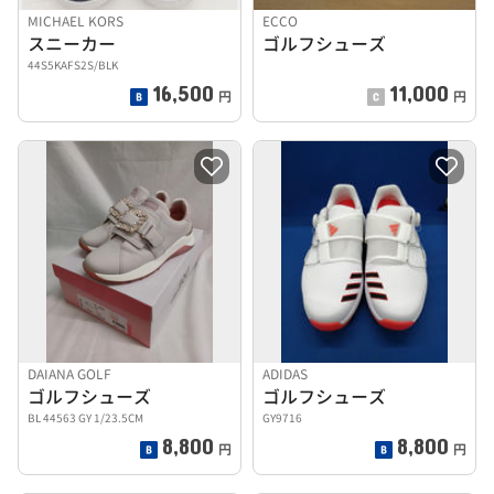
MICHAEL KORS
ECCO
スニーカー
ゴルフシューズ
44S5KAFS2S/BLK
16,500
11,000
円
円
DAIANA GOLF
ADIDAS
ゴルフシューズ
ゴルフシューズ
BL 44563 GY 1/23.5CM
GY9716
8,800
8,800
円
円