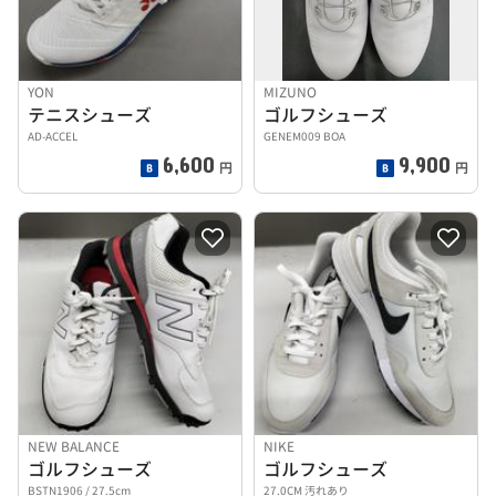
YON
MIZUNO
テニスシューズ
ゴルフシューズ
AD-ACCEL
GENEM009 BOA
6,600
9,900
円
円
NEW BALANCE
NIKE
ゴルフシューズ
ゴルフシューズ
BSTN1906 / 27.5cm
27.0CM 汚れあり