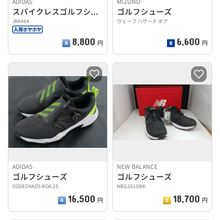
ADIDAS
MIZUNO
スパイクレスゴルフシューズ
ゴルフシューズ
JR4464
ウェーブ ハザード ボア
8,800
6,600
円
円
ADIDAS
NEW BALANCE
ゴルフシューズ
ゴルフシューズ
CODECHAOS BOA 25
NBG2010BK
16,500
18,700
円
円