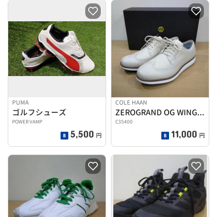
PUMA
COLE HAAN
ゴルフシューズ
ZEROGRAND OG WING OX GOLF
POWER VAMP
C35400
5,500
11,000
円
円