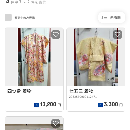
3
1
3
件中
〜
件を表示
新着順
販売中のみ表示
四つ身 着物
七五三 着物
2032560000112471
13,200
3,300
円
円