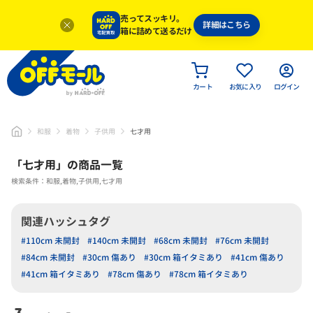
売ってスッキリ。
詳細はこちら
箱に詰めて送るだけ
カート
お気に入り
ログイン
和服
着物
子供用
七才用
「
七才用
」
の商品一覧
検索条件：和服,着物,子供用,七才用
関連ハッシュタグ
#110cm 未開封
#140cm 未開封
#68cm 未開封
#76cm 未開封
#84cm 未開封
#30cm 傷あり
#30cm 箱イタミあり
#41cm 傷あり
#41cm 箱イタミあり
#78cm 傷あり
#78cm 箱イタミあり