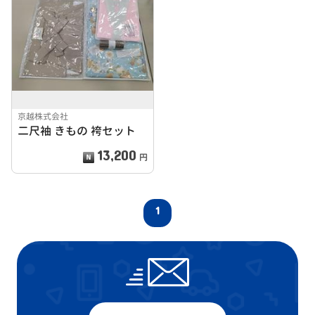
京越株式会社
二尺袖 きもの 袴セット
13,200
円
1