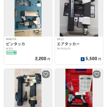
MAKITA
SK11
ピンタッカ
エアタッカー
AF351
SA-T425L-X1
2,200
5,500
円
円