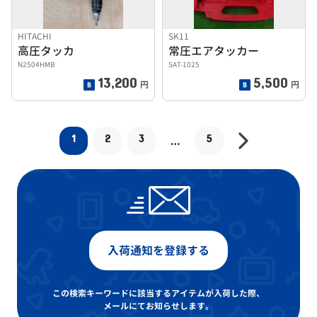
HITACHI
SK11
高圧タッカ
常圧エアタッカー
N2504HMB
SAT-1025
13,200
5,500
円
円
1
2
3
5
…
入荷通知を登録する
この検索キーワードに該当するアイテムが入荷した際、
メールにてお知らせします。