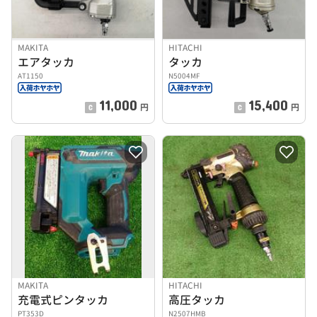
MAKITA
HITACHI
エアタッカ
タッカ
AT1150
N5004MF
11,000
15,400
円
円
MAKITA
HITACHI
充電式ピンタッカ
高圧タッカ
PT353D
N2507HMB