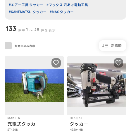
#エアー工具 タッカー
#マックス 穴あけ電動工具
#KANEMATSU タッカー
#MAX タッカー
133
1
30
件中
〜
件を表示
新着順
販売中のみ表示
MAKITA
HIKOKI
充電式タッカ
タッカー
ST420D
N2504MB