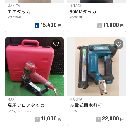
MAKITA
HITACHI
エアタッカ
50MMタッカ
AT1025HE
N5004MF
15,400
11,000
円
円
MAX
MAKITA
高圧フロアタッカ
充電式面木釘打
HA-57/957Tフロア
FN350D
11,000
22,000
円
円