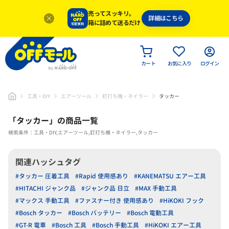
売ってスッキリ。
詳細はこちら
箱に詰めて送るだけ
カート
お気に入り
ログイン
工具・DIY
エアーツール
釘打ち機・ネイラー
タッカー
「
タッカー
」
の商品一覧
検索条件：工具・DIY,エアーツール,釘打ち機・ネイラー,タッカー
関連ハッシュタグ
#タッカー 圧着工具
#Rapid 使用感あり
#KANEMATSU エアー工具
#HITACHI ジャンク品
#ジャンク品 日立
#MAX 手動工具
#マックス 手動工具
#ファスナー付き 使用感あり
#HiKOKI フック
#Bosch タッカー
#Bosch バッテリー
#Bosch 電動工具
#GT-R 電車
#Bosch 工具
#Bosch 手動工具
#HiKOKI エアー工具