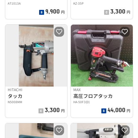
AT1013A
KZ-35P
9,900
3,300
円
円
HITACHI
MAX
タッカ
高圧フロアタッカ
N5008MM
HA-50F3(D)
3,300
44,000
円
円