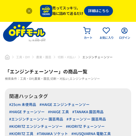
売ってスッキリ。
詳細はこちら
箱に詰めて送るだけ
カート
お気に入り
ログイン
工具・DIY
農業・園芸
切断・刈払い
エンジンチェーンソー
「
エンジンチェーンソー
」
の商品一覧
検索条件：工具・DIY,農業・園芸,切断・刈払い,エンジンチェーンソー
関連ハッシュタグ
#25cm 未使用品
#HAIGE エンジンチェーンソー
#HAIGE チェーンソー
#HAIGE 工具
#TANAKA 園芸用品
#エンジンチェーンソー 園芸用品
#チェーンソー 園芸用品
#KIORITZ エンジンチェーンソー
#KIORITZ チェーンソー
#KIORITZ 工具
#TANAKA ソケット
#HUSQVARNA 電動工具