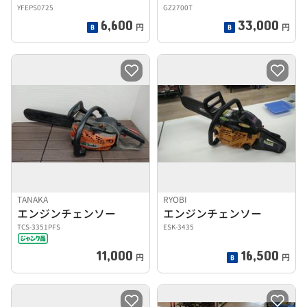
YFEPS0725
GZ2700T
6,600
33,000
円
円
TANAKA
RYOBI
エンジンチェンソー
エンジンチェンソー
TCS-3351PFS
ESK-3435
11,000
16,500
円
円