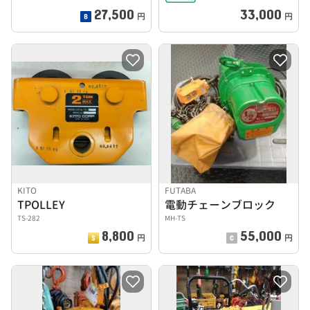
27,500
33,000
円
円
KITO
FUTABA
TPOLLEY
電動チェーンブロック
TS-282
MH-TS
8,800
55,000
円
円