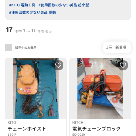
#KITO 電動工具
#使用回数の少ない美品 超小型
#使用回数の少ない美品 電動
17
1
17
件中
〜
件を表示
新着順
販売中のみ表示
KITO
NITCHI
チェーンホイスト
電気チェーンブロック
1BC-P
EC40050