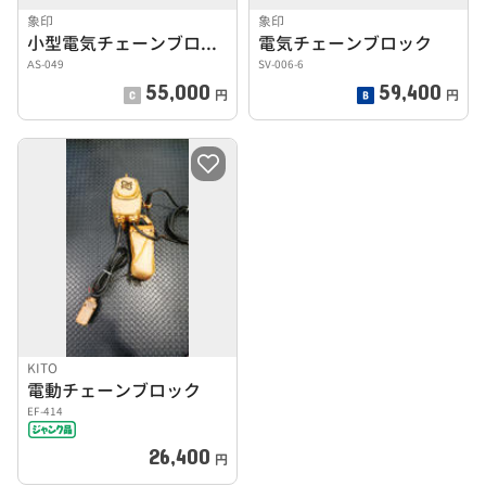
象印
象印
小型電気チェーンブロック
電気チェーンブロック
ΑS-049
SV-006-6
55,000
59,400
円
円
KITO
電動チェーンブロック
EF-414
26,400
円