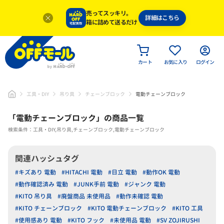
売ってスッキリ。
詳細はこちら
箱に詰めて送るだけ
カート
お気に入り
ログイン
工具・DIY
吊り具
チェーンブロック
電動チェーンブロック
「
電動チェーンブロック
」
の商品一覧
検索条件：工具・DIY,吊り具,チェーンブロック,電動チェーンブロック
関連ハッシュタグ
#キズあり 電動
#HITACHI 電動
#日立 電動
#動作OK 電動
#動作確認済み 電動
#JUNK手前 電動
#ジャンク 電動
#KITO 吊り具
#廃盤商品 未使用品
#動作未確認 電動
#KITO チェーンブロック
#KITO 電動チェーンブロック
#KITO 工具
#使用感あり 電動
#KITO フック
#未使用品 電動
#SV ZOJIRUSHI