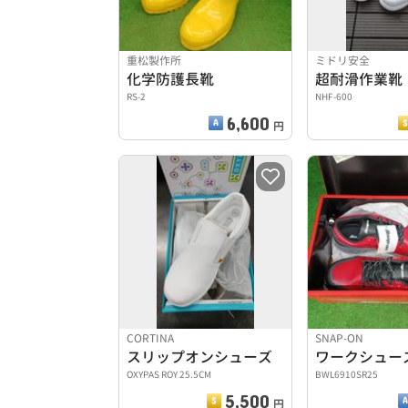
重松製作所
ミドリ安全
化学防護長靴
超耐滑作業靴
RS-2
NHF-600
6,600
円
CORTINA
SNAP-ON
スリップオンシューズ
ワークシュー
OXYPAS ROY 25.5CM
BWL6910SR25
5,500
円