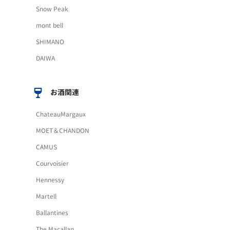
Snow Peak
mont bell
SHIMANO
DAIWA
お酒関連
ChateauMargaux
MOET＆CHANDON
CAMUS
Courvoisier
Hennessy
Martell
Ballantines
The Macallan