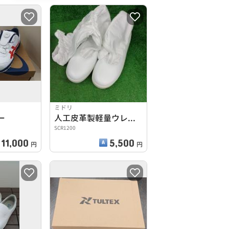
ミドリ
ー
人工皮革製軽量ウレタン2層底一般静電気保護靴
SCR1200
11,000
5,500
円
円