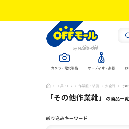
カメラ・電化製品
オーディオ・楽器
お
工具・DIY
作業服・装備
安全靴
その
「
その他作業靴
」
の商品一覧
絞り込みキーワード