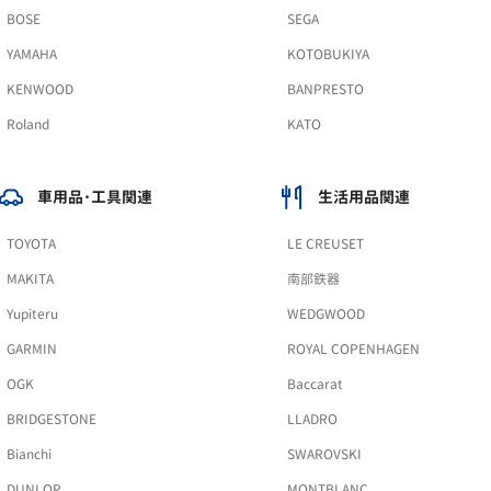
BOSE
SEGA
YAMAHA
KOTOBUKIYA
KENWOOD
BANPRESTO
Roland
KATO
車用品･工具関連
生活用品関連
TOYOTA
LE CREUSET
MAKITA
南部鉄器
Yupiteru
WEDGWOOD
GARMIN
ROYAL COPENHAGEN
OGK
Baccarat
BRIDGESTONE
LLADRO
Bianchi
SWAROVSKI
DUNLOP
MONTBLANC