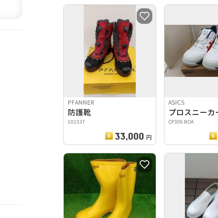
PFANNER
ASICS
防護靴
プロスニーカ
102337
CP306 BOA
33,000
円