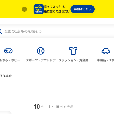
売ってスッキリ。
詳細はこちら
箱に詰めて送るだけ
もちゃ・ホビー
スポーツ・アウトドア
ファッション・貴金属
車用品・工
他作業靴
10
1
10
件中
〜
件を表示