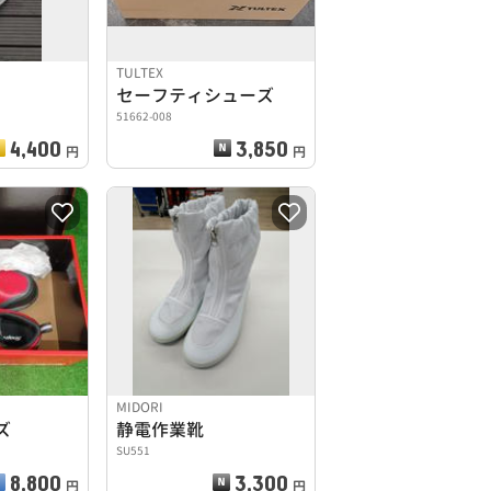
TULTEX
セーフティシューズ
51662-008
4,400
3,850
円
円
MIDORI
ズ
静電作業靴
SU551
8,800
3,300
円
円