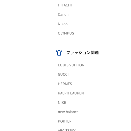
HITACHI
Canon
Nikon
OLYMPUS
ファッション関連
LOUIS VUITTON
GUCCI
HERMES
RALPH LAUREN
NIKE
new balance
PORTER
ARC'TERYX