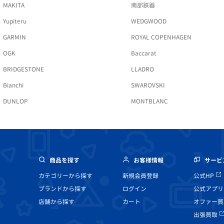
MAKITA
南部鉄器
Yupiteru
WEDGWOOD
GARMIN
ROYAL COPENHAGEN
OGK
Baccarat
BRIDGESTONE
LLADRO
Bianchi
SWAROVSKI
DUNLOP
MONTBLANC
商品を探す
お客様情報
サービ
カテゴリーから探す
新規会員登録
公式HP
ブランドから探す
ログイン
公式アプリ
店舗から探す
カート
オファー買
出張買取