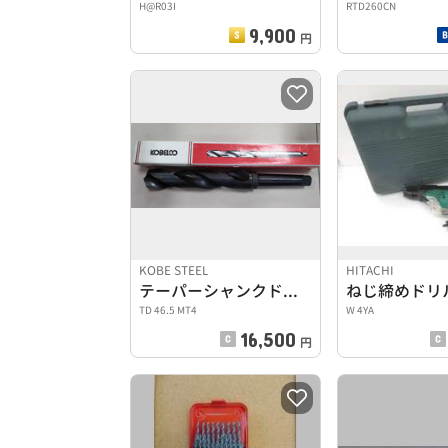
H@R03I
RTD260CN
9,900
円
KOBE STEEL
HITACHI
テーパーシャンクドリル刃
TD 46.5 MT4
W 4YA
16,500
円