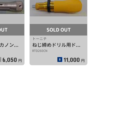
OUT
SOLD OUT
トーニチ
中村製作所 カノン トルクドライバー
ねじ締めドリル用ドライバーピット
RTD260CN
6,050
11,000
円
円