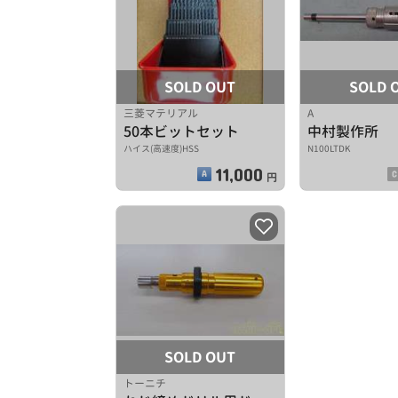
SOLD OUT
SOLD 
三菱マテリアル
A
50本ビットセット
ハイス(高速度)HSS
N100LTDK
11,000
円
SOLD OUT
トーニチ