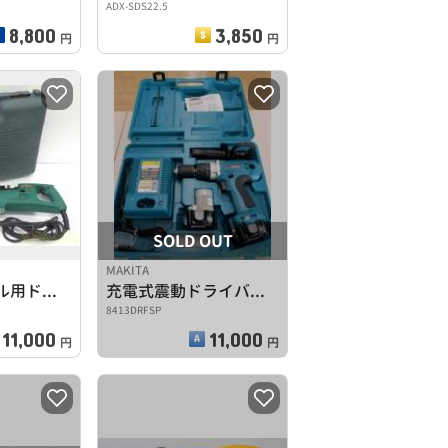
ADX-SDS22.5
8,800
3,850
円
円
SOLD OUT
MAKITA
ねじ締めドリル用ドライバービット
充電式震動ドライバドリル
8413DRFSP
11,000
11,000
円
円