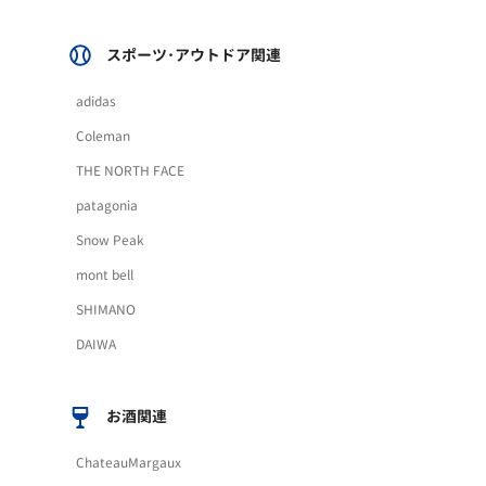
スポーツ･アウトドア関連
adidas
Coleman
THE NORTH FACE
patagonia
Snow Peak
mont bell
SHIMANO
DAIWA
お酒関連
ChateauMargaux