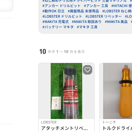
#ねじ締めドリル用ドライバービット 三菱マテリアル
#アンカー ドリルビット
#アンカー 工具
#HITACHI
#動作OK 日立
#廃盤商品 未使用品
#LOBSTER 
#LOBSTER ドリルビット
#LOBSTER リベッター
#LO
#MAKITA 充電式
#MAKITA 取説あり
#MAKITA 美品
#バッテリー マキタ
#マキタ 工具
10
1
10
件中
〜
件を表示
LOBSTER
トーニチ
アタッチメントリベッター
トルクドライ