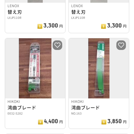
LENOX
LENOX
替え刃
替え刃
LXJP110R
LXJP110R
3,300
3,300
円
円
HIKOKI
HIKOKI
湾曲ブレード
湾曲ブレード
0032-5282
NO.163
4,400
3,850
円
円