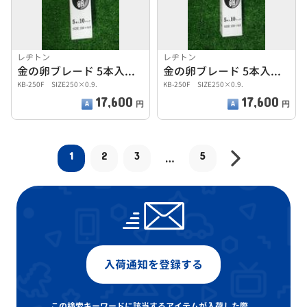
レヂトン
レヂトン
金の卵ブレード 5本入り10パック
金の卵ブレード 5本入り10パック
KB-250F SIZE250×0.9.
KB-250F SIZE250×0.9.
17,600
17,600
円
円
1
2
3
5
…
入荷通知を登録する
この検索キーワードに該当するアイテムが入荷した際、