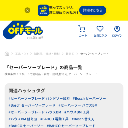
売ってスッキリ。
詳細はこちら
箱に詰めて送るだけ
カート
お気に入り
ログイン
工具・DIY
消耗品・資材・建材
替え刃
セーバーソーブレード
「
セーバーソーブレード
」
の商品一覧
検索条件：工具・DIY,消耗品・資材・建材,替え刃,セーバーソーブレード
関連ハッシュタグ
#セーバーソーブレード バンドソー替刃
#Bosch セーバーソー
#Bosch セーバーソーブレード
#セーバーソー ハウスBM
#セーバーソーブレード ハウスBM
#ハウスBM 工具
#ハウスBM 替え刃
#BAHCO 電動工具
#Bosch 替え刃
#BAHCO セーバーソー
#BAHCO セーバーソーブレード