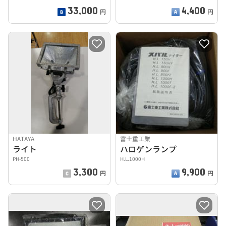
33,000
4,400
円
円
HATAYA
富士重工業
ライト
ハロゲンランプ
PH-500
H.L.1000H
3,300
9,900
円
円