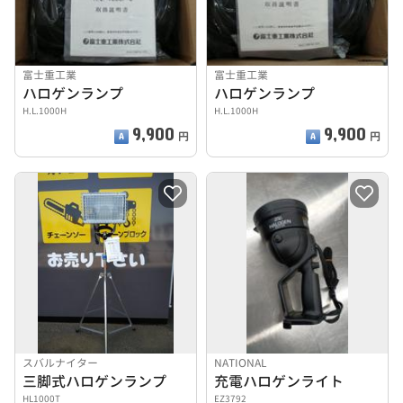
富士重工業
富士重工業
ハロゲンランプ
ハロゲンランプ
H.L.1000H
H.L.1000H
9,900
9,900
円
円
スバルナイター
NATIONAL
三脚式ハロゲンランプ
充電ハロゲンライト
HL1000T
EZ3792