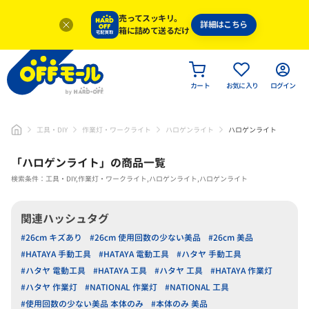
売ってスッキリ。
詳細はこちら
箱に詰めて送るだけ
カート
お気に入り
ログイン
工具・DIY
作業灯・ワークライト
ハロゲンライト
ハロゲンライト
「
ハロゲンライト
」
の商品一覧
検索条件：工具・DIY,作業灯・ワークライト,ハロゲンライト,ハロゲンライト
関連ハッシュタグ
#26cm キズあり
#26cm 使用回数の少ない美品
#26cm 美品
#HATAYA 手動工具
#HATAYA 電動工具
#ハタヤ 手動工具
#ハタヤ 電動工具
#HATAYA 工具
#ハタヤ 工具
#HATAYA 作業灯
#ハタヤ 作業灯
#NATIONAL 作業灯
#NATIONAL 工具
#使用回数の少ない美品 本体のみ
#本体のみ 美品