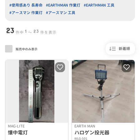
#使用感あり 長寿命
#EARTHMAN 作業灯
#EARTHMAN 工具
#アースマン 作業灯
#アースマン 工具
23
1
23
件中
〜
件を表示
新着順
販売中のみ表示
MAG-LITE
EARTH MAN
懐中電灯
ハロゲン投光器
WLG-501