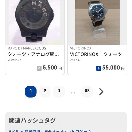
MARC BY MARCJACOBS
VICTORINOX
クォーツ・アナログ腕時計
VICTORINOX クォーツ
MBM4527
241737
5,500
55,000
円
円
1
2
3
88
…
関連ハッシュタグ
#ベルト 自動巻き
#Nintendo レトロゲーム