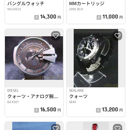
バングルウォッチ
MMカートリッジ
YA110515
1000 ZE/X
14,300
11,000
円
円
DIESEL
SEALANE
クォーツ・アナログ腕時計
クォーツ
DZ-4307
SE40
16,500
13,200
円
円