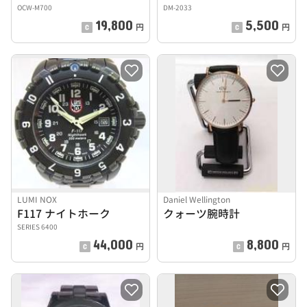
OCW-M700
DM-2033
19,800
5,500
円
円
LUMI NOX
Daniel Wellington
F117 ナイトホーク
クォーツ腕時計
SERIES 6400
44,000
8,800
円
円