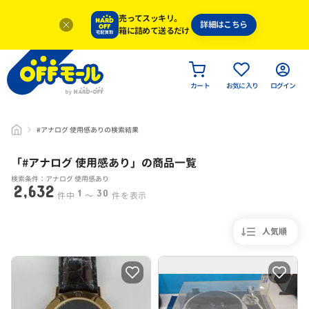
売ってスッキリ。
詳細はこちら
箱に詰めて送るだけ
カート
お気に入り
ログイン
#アナログ 使用感ありの検索結果
「#
アナログ 使用感あり
」
の商品一覧
検索条件：アナログ 使用感あり
2,632
1
30
件中
〜
件を表示
人気順