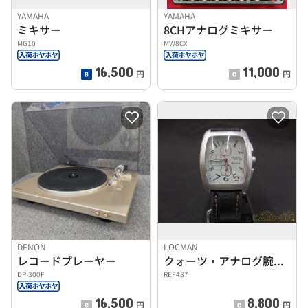
YAMAHA
YAMAHA
ミキサー
8CHアナログミキサー
MG10
MW8CX
16,500
11,000
円
円
DENON
LOCMAN
レコードプレーヤー
クォーツ・アナログ腕時計
DP-300F
REF487
16,500
8,800
円
円