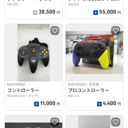
HVC-007
DOL-003
38,500
55,000
円
円
NINTENDO
NINTENDO / 任天堂
コントローラー
プロコントローラー
NUS-001[ハローマック]
HAC-013
11,000
4,400
円
円