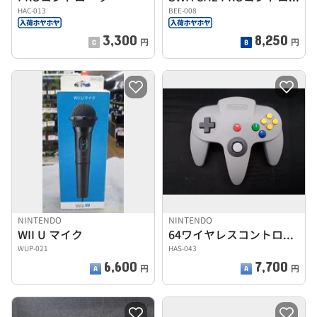
HAC-013
BEE-008
3,300
8,250
円
円
NINTENDO
NINTENDO
WII U マイク
64ワイヤレスコントローラー
WUP-021
HAS-043
6,600
7,700
円
円