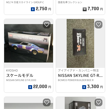
NO,74 日産スカイライン GROUP-C
国産名車コレクション
2,750
7,700
円
円
KYOSHO
アイアイアド・カンパニー特注
スケールモデル
NISSAN SKYLINE GT-R R33
NISSAN SKYLINE GT-R 2000
BCNR33 POWER BUILDER BEE R
22,000
3,300
円
円