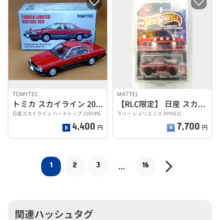
TOMYTEC
MATTEL
トミカ スカイライン 2000RS
【RLC限定】 日産 スカイライン R33
日産スカイライン ハードトップ 2000RS
ラリー レジリエンス [HYH22]
4,400
7,700
円
円
1
2
3
16
…
関連ハッシュタグ