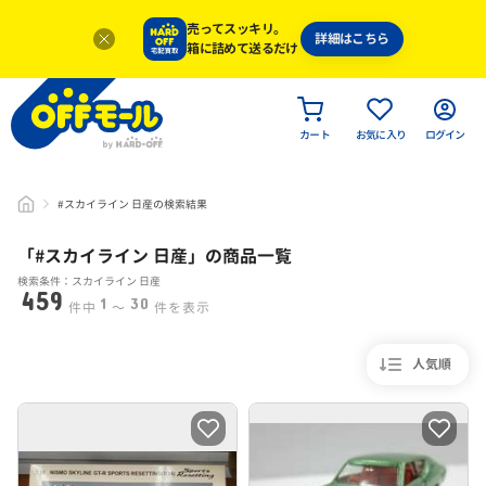
売ってスッキリ。
詳細はこちら
箱に詰めて送るだけ
カート
お気に入り
ログイン
#スカイライン 日産の検索結果
「#
スカイライン 日産
」
の商品一覧
検索条件：スカイライン 日産
459
1
30
件中
〜
件を表示
人気順