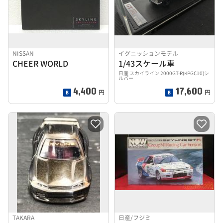
NISSAN
イグニッションモデル
CHEER WORLD
1/43スケール車
日産 スカイライン 2000GT-R(KPGC10)シ
ルバー
4,400
17,600
円
円
TAKARA
日産/フジミ