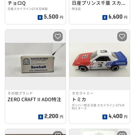
チョロQ
日産プリンス千葉 スカイライン GT-R グループN レーシ
日産スカイラインGT-R 日本製
特注品
5,500
6,600
円
円
その他ブランド
タカラトミー
ZERO CRAFT II ADO特注
トミカ
ガリバー特注 日産 スカイライン GTS-R
R31 オース
2,200
4,400
円
円