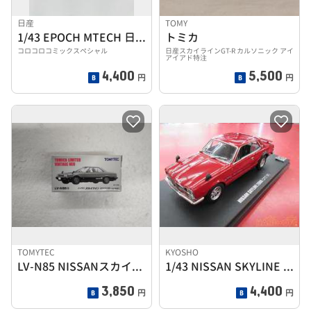
日産
TOMY
1/43 EPOCH MTECH 日産 R33 スカイライン
トミカ
コロコロコミックスペシャル
日産スカイラインGT-R カルソニック アイ
アイアド特注
4,400
5,500
円
円
TOMYTEC
KYOSHO
LV-N85 NISSANスカイライン2000RS
1/43 NISSAN SKYLINE 2000 GT-R
3,850
4,400
円
円