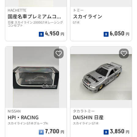
HACHETTE
トミー
国産名車プレミアムコレクション
スカイライン
日産 スカイライン 2000GT-R レーシング
GT-R
コンセプト
4,950
6,050
円
円
NISSAN
タカラトミー
HPI・RACING
DAISHIN 日産
スカイライン GT-R グループA
スカイライン GT-R
7,700
3,850
円
円